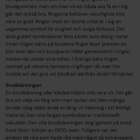
brudgummen, men om man vill att båda ska få en ring
går det också bra. Ringarna behöver naturligtvis inte
vara av guld. Ringen med sin slutna cirkel är i sig en
urgammal symbol för evighet och eviga förbund. Det
äkta guldet symboliserar äkta kärlek som aldrig rostar.
Innan ringen sätts på brudens finger läser prästen en
bön över den och brudparet håller gemensamt i ringen
medan de uttalar sina löften. I Sverige bärs ringen
normalt på vänstra handens ringfinger då man förr
trodde att det gick ett blodkärl därifrån direkt till hjärtat.
Brudklänningen
En brudklänning eller klädsel måste inte vara vit. Det går
bra att välja en färg som man tycker om. Men många
brudar idag väljer ändå en lång, vit klänning i ett festligt
material. Den vita färgen symboliserar traditionellt
oskulden. Den vita brudklänningen slog igenom på bred
front först i början av 1900-talet. Tidigare var det
endast de rika som hade råd med något så extravagant.