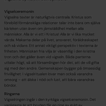
Vigselceremonin
Vigselns texter är naturligtvis centrala. Kristus som
förebild förmänskliga relationer talar inte bara om själva
kärleken utan även om jämställdhet mellan alla
människor. Alla är vi ett i Kristus! Alla är vi lika mycket
värda. Makarna delar på livet, ansvaret, föräldraskapet
och så vidare. Ett annat viktigt perspektiv i texterna är
friheten. Människan fria vilja är väsentlig i den kristna
tron och det gäller även vid vigseln. Båda parterna
uttalar högt, så att församlingen hör det, att de vill gifta
sig med den andre. Gemenskapen bygger på ömsesidig
frivillighet. I vigselritualen lovar man också varandra
omsorg – att älska i nöd och lust, att bära varandras
bördor.
Ringarna
Vigselringen ingår i den kyrkliga vigselceremonin. Det
vanligaste är att bruden får en ring av guld av