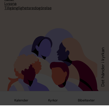
Lyssna
Tillgänglighetsredogörelse
Kalender
Kyrkor
Bibeltexter