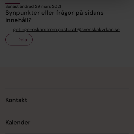
Senast ändrad 29 mars 2021
Synpunkter eller frågor på sidans
innehåll?
getinge-oskarstrom.pastorat@svenskakyrkan.se
Dela
Tillbaka till toppen
Tillbaka till innehållet
Kontakt
Kalender