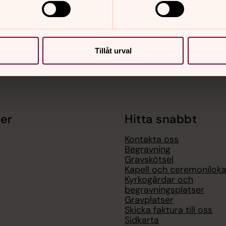
se
Tillåt urval
er
Hitta snabbt
Kontakta oss
Begravning
Gravskötsel
Kapell och ceremoniloka
Kyrkogårdar och
begravningsplatser
Gravplatser
Skicka faktura till oss
Sidkarta