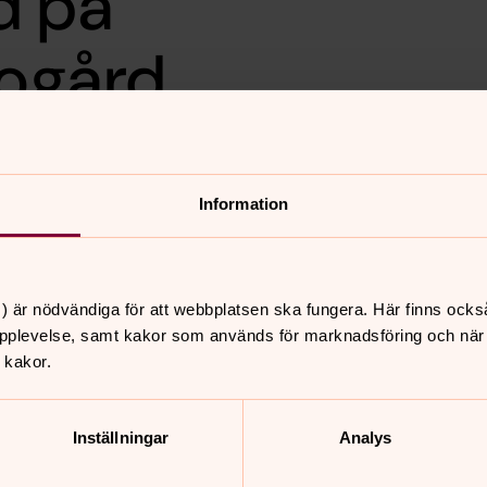
d på
ogård
.
Information
n askgravlund på Angereds kyrkogård.
at äldre gravstenar) på den nya delen. Det
 ljusanordning för gravlyktor och urnor
 där aska nedsätts ligger i gräsytan
) är nödvändiga för att webbplatsen ska fungera. Här finns ocks
pplevelse, samt kakor som används för marknadsföring och när vi
 kakor.
Inställningar
Analys
nnehåll?