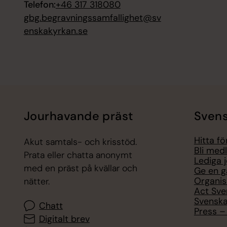
Telefon:
+46 317 318080
gbg.begravningssamfallighet@sv
enskakyrkan.se
Jourhavande präst
Svens
Hitta f
Akut samtals- och krisstöd.
Bli med
Prata eller chatta anonymt
Lediga 
med en präst på kvällar och
Ge en g
Organis
nätter.
Act Sve
Svenska
Chatt
Press – 
Digitalt brev