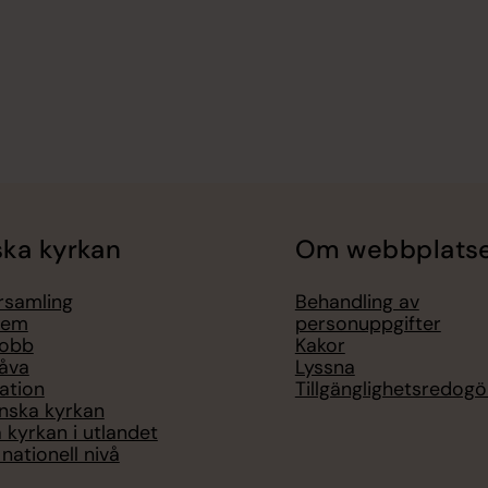
ka kyrkan
Om webbplats
örsamling
Behandling av
lem
personuppgifter
jobb
Kakor
åva
Lyssna
ation
Tillgänglighetsredogö
nska kyrkan
 kyrkan i utlandet
nationell nivå