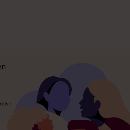
en
relse