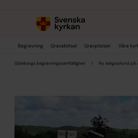
Till innehållet
Till undermeny
Begravning
Gravskötsel
Gravplatser
Våra kyr
Göteborgs begravningssamfällighet
Ny askgravlund på