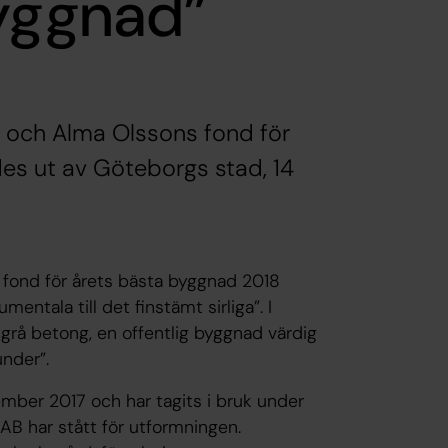
byggnad”
er och Alma Olssons fond för
es ut av Göteborgs stad, 14
s fond för årets bästa byggnad 2018
entala till det finstämt sirliga”. I
i grå betong, en offentlig byggnad värdig
under”.
ember 2017 och har tagits i bruk under
 AB har stått för utformningen.