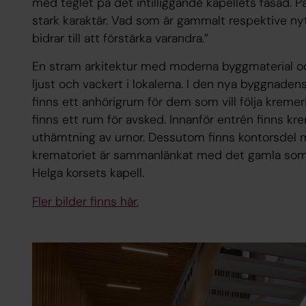
med teglet på det intilliggande kapellets fasad. På
stark karaktär. Vad som är gammalt respektive ny
bidrar till att förstärka varandra.”
En stram arkitektur med moderna byggmaterial och
ljust och vackert i lokalerna. I den nya byggnadens
finns ett anhörigrum för dem som vill följa kremer
finns ett rum för avsked. Innanför entrén finns k
uthämtning av urnor. Dessutom finns kontorsde
krematoriet är sammanlänkat med det gamla som 
Helga korsets kapell.
Fler bilder finns här.