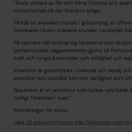
”Årets vinnare av Per och Alma Olssons pris spänn
monumentala till det finstämt sirliga.
På håll en avskalad monolit i grå betong, en offen
besökaren i livets svåraste stunder. I avskedet frå
På närmare håll tecknar sig fasaderna som skulpt
prefabricerade väggelementen gjorts till flortunna
kraft och tyngd å ena sidan och sinllighet och ex
Interiören är genomtänkt i material och detalj oc
precision och utstrålar just den värdighet som sit
Resultatet är en arkitektur som lyckas vara både 
tydligt förankrad i nuet.”
Motiveringen för priset
Länk till pressinformation från Göteborgs stad om