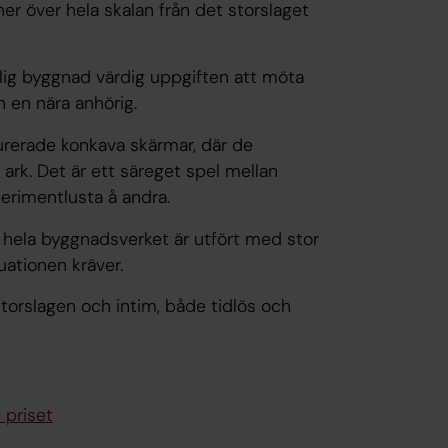
er över hela skalan från det storslaget
tlig byggnad värdig uppgiften att möta
n en nära anhörig.
urerade konkava skärmar, där de
 ark. Det är ett säreget spel mellan
perimentlusta å andra.
h hela byggnadsverket är utfört med stor
uationen kräver.
storslagen och intim, både tidlös och
 priset