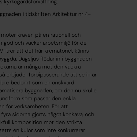
 kyrkogårdsförvaltning.
gnaden i tidskriften Arkitektur nr 4-
 möter kraven på en rationell och
n god och vacker arbetsmiljö för de
 Vi tror att det här krematoriet känns
byggda. Dagsljus flödar in i byggnaden
lickarna är många mot den vackra
 erbjuder förbipasserande att se in är
dare bedömt som en önskvärd
dramatisera byggnaden, om den nu skulle
grundform som passar den enkla
n för verksamheten. För att
fyra sidorna gjorts något konkava, och
lekfull komposition mot den strikta
etts en kulör som inte konkurrerar