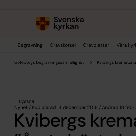
Till innehållet
Till undermeny
Begravning
Gravskötsel
Gravplatser
Våra kyr
Göteborgs begravningssamfällighet
Kvibergs krematori
Lyssna
Nyhet / Publicerad 14 december 2018 / Ändrad 18 febr
Kvibergs krem