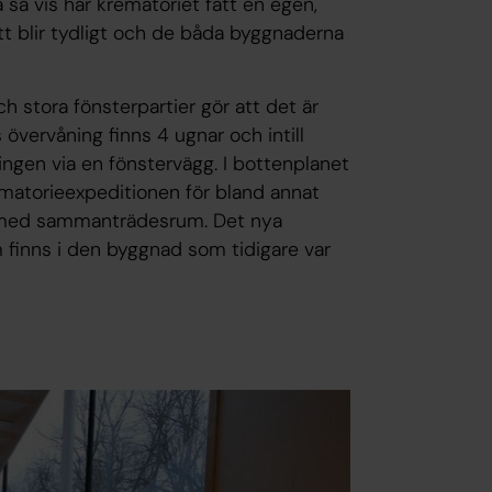
 så vis har krematoriet fått en egen,
tt blir tydligt och de båda byggnaderna
 stora fönsterpartier gör att det är
 övervåning finns 4 ugnar och intill
ingen via en fönstervägg. I bottenplanet
rematorieexpeditionen för bland annat
l med sammanträdesrum. Det nya
finns i den byggnad som tidigare var