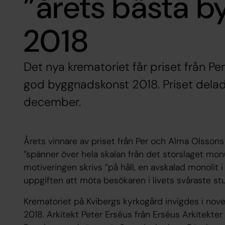
”årets bästa 
2018
Det nya krematoriet får priset från P
god byggnadskonst 2018. Priset delad
december.
Årets vinnare av priset från Per och Alma Olsson
”spänner över hela skalan från det storslaget monum
motiveringen skrivs ”på håll, en avskalad monolit 
uppgiften att möta besökaren i livets svåraste st
Krematoriet på Kvibergs kyrkogård invigdes i nov
2018. Arkitekt Peter Erséus från Erséus Arkitekter