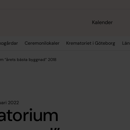
Kalender
kogårdar
Ceremonilokaler
Krematoriet i Göteborg
Län
um ”årets bästa byggnad” 2018
uari 2022
atorium