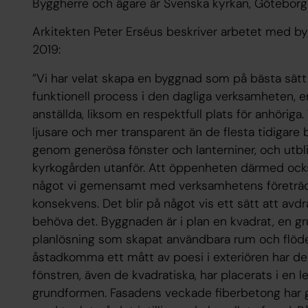
Byggherre och ägare är Svenska kyrkan, Göteborgs
Arkitekten Peter Erséus beskriver arbetet med byg
2019:
”Vi har velat skapa en byggnad som på bästa sätt
funktionell process i den dagliga verksamheten, e
anställda, liksom en respektfull plats för anhöriga.
ljusare och mer transparent än de flesta tidigare 
genom generösa fönster och lanterniner, och utb
kyrkogården utanför. Att öppenheten därmed också
något vi gemensamt med verksamhetens företrä
konsekvens. Det blir på något vis ett sätt att av
behöva det. Byggnaden är i plan en kvadrat, en 
planlösning som skapat användbara rum och flöde
åstadkomma ett mått av poesi i exteriören har de 
fönstren, även de kvadratiska, har placerats i en 
grundformen. Fasadens veckade fiberbetong har g