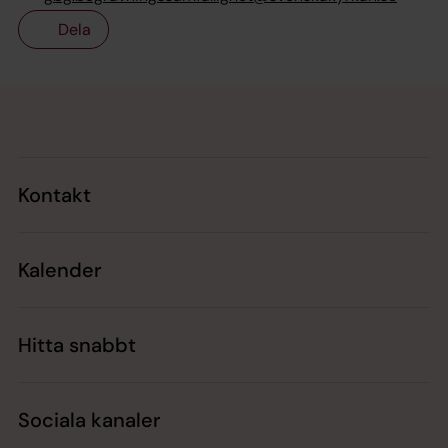
Dela
Tillbaka till toppen
Tillbaka till innehållet
Kontakt
Kalender
Hitta snabbt
Sociala kanaler