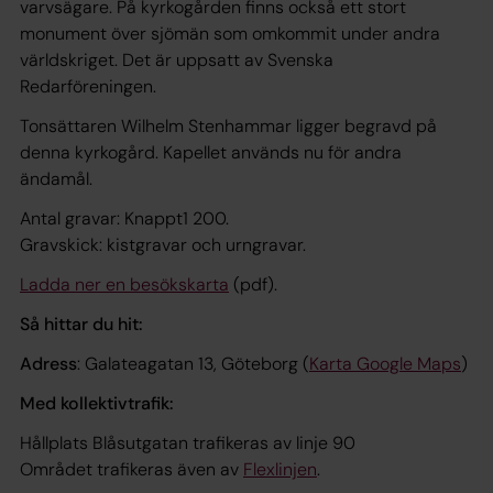
varvsägare. På kyrkogården finns också ett stort
monument över sjömän som omkommit under andra
världskriget. Det är uppsatt av Svenska
Redarföreningen.
Tonsättaren Wilhelm Stenhammar ligger begravd på
denna kyrkogård. Kapellet används nu för andra
ändamål.
Antal gravar: Knappt1 200.
Gravskick: kistgravar och urngravar.
Ladda ner en besökskarta
(pdf).
Så hittar du hit:
Adress
: Galateagatan 13, Göteborg (
Karta Google Maps
)
Med kollektivtrafik:
Hållplats Blåsutgatan trafikeras av linje 90
Området trafikeras även av
Flexlinjen
.