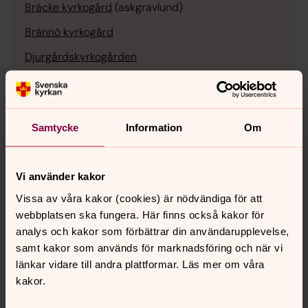
Bräcke kyrkogård
(askgravlund)
Brännö kyrkogård
Djurgårdskyrkogården
Donsö kyrkogård
Fridhems kyrkogård
Samtycke
Information
Om
Fridhems muslimska begravningsplats
Gunnareds kyrkogård
Vi använder kakor
Kvibergs kyrkogård
Vissa av våra kakor (cookies) är nödvändiga för att
Kvibergs muslimska begravningsplats
webbplatsen ska fungera. Här finns också kakor för
Lundby gamla kyrkogård
analys och kakor som förbättrar din användarupplevelse,
samt kakor som används för marknadsföring och när vi
Lundby nya kyrkogård
länkar vidare till andra plattformar. Läs mer om våra
Mariebergs kyrkogård
kakor.
Nya Varvets kyrkogård