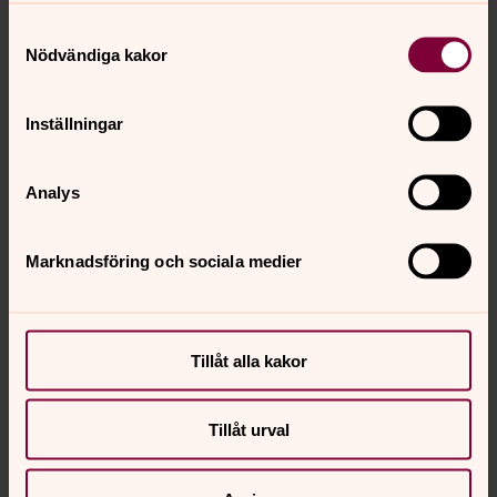
Rödbo kyrkogård
Samtyckesval
Nödvändiga kakor
Stampens kyrkogård
Styrsö kyrkogård
Inställningar
Säve kyrkogård
Torslanda kyrkogård
Analys
Tuve kyrkogård
Marknadsföring och sociala medier
Tåns kyrkogård
Vrångö gamla kyrkogård
Vrångö nya kyrkogård
Tillåt alla kakor
Västra Frölunda kyrkogård
Tillåt urval
Västra kyrkogården
Örgryte gamla kyrkogård