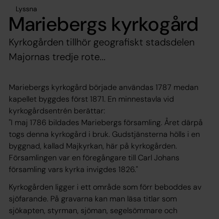
Lyssna
Mariebergs kyrkogård
Kyrkogården tillhör geografiskt stadsdelen
Majornas tredje rote...
Mariebergs kyrkogård började användas 1787 medan
kapellet byggdes först 1871. En minnestavla vid
kyrkogårdsentrén berättar:
"I maj 1786 bildades Mariebergs församling. Året därpå
togs denna kyrkogård i bruk. Gudstjänsterna hölls i en
byggnad, kallad Majkyrkan, här på kyrkogården.
Församlingen var en föregångare till Carl Johans
församling vars kyrka invigdes 1826."
Kyrkogården ligger i ett område som förr beboddes av
sjöfarande. På gravarna kan man läsa titlar som
sjökapten, styrman, sjöman, segelsömmare och