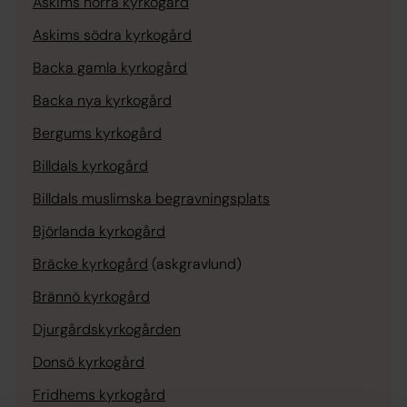
Askims norra kyrkogård
Askims södra kyrkogård
Backa gamla kyrkogård
Backa nya kyrkogård
Bergums kyrkogård
Billdals kyrkogård
Billdals muslimska begravningsplats
Björlanda kyrkogård
Bräcke kyrkogård
(askgravlund)
Brännö kyrkogård
Djurgårdskyrkogården
Donsö kyrkogård
Fridhems kyrkogård