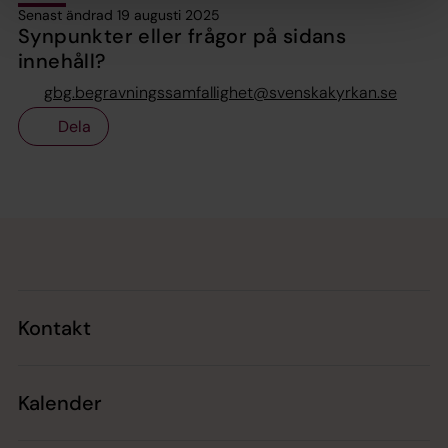
Senast ändrad 19 augusti 2025
Synpunkter eller frågor på sidans
innehåll?
gbg.begravningssamfallighet@svenskakyrkan.se
Dela
Tillbaka till toppen
Tillbaka till innehållet
Kontakt
Kalender