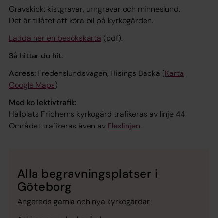
Gravskick: kistgravar, urngravar och minneslund.
Det är tillåtet att köra bil på kyrkogården.
Ladda ner en besökskarta
(pdf).
Så hittar du hit:
Adress:
Fredenslundsvägen, Hisings Backa (
Karta
Google Maps
)
Med kollektivtrafik:
Hållplats Fridhems kyrkogård trafikeras av linje 44
Området trafikeras även av
Flexlinjen
.
Alla begravningsplatser i
Göteborg
Angereds gamla och nya kyrkogårdar