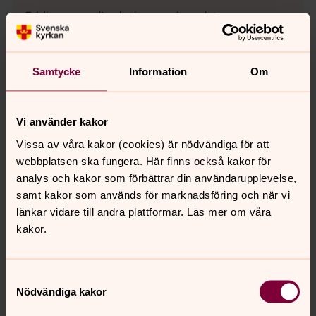
Fridhems muslimska begravningsplats
Gunnareds kyrkogård
Kvibergs kyrkogård
Samtycke
Information
Om
Kvibergs muslimska begravningsplats
Lundby gamla kyrkogård
Vi använder kakor
Lundby nya kyrkogård
Vissa av våra kakor (cookies) är nödvändiga för att
webbplatsen ska fungera. Här finns också kakor för
Mariebergs kyrkogård
analys och kakor som förbättrar din användarupplevelse,
Nya Varvets kyrkogård
samt kakor som används för marknadsföring och när vi
länkar vidare till andra plattformar. Läs mer om våra
Rödbo kyrkogård
kakor.
Stampens kyrkogård
Styrsö kyrkogård
Samtyckesval
Nödvändiga kakor
Säve kyrkogård