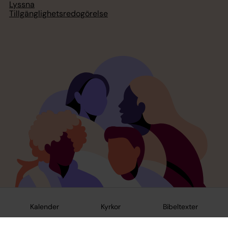
Lyssna
Tillgänglighetsredogörelse
Kalender
Kyrkor
Bibeltexter