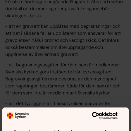
Förutom ändringen angående längsta tillåtna tid mellan
dödsfall och kremering eller gravsättning innebär
riksdagens beslut:
- att en gravrätt kan upplåtas med begränsningar och
att det i sådana fall är upplåtaren som ansvarar för att
gravplatsen hålls i ordnat och värdigt skick. Det införs
också bestämmelser om återupptagande och
upplåtelse av återlämnad gravrätt.
- att begravningsavgiften för dem som är medlemmar i
Svenska kyrkan görs fristående från kyrkoavgiften.
Begravningsavgiften ska beslutas av den myndighet
som regeringen bestämmer, både för dem som är och
för dem som inte är medlemmar i Svenska kyrkan.
- att det tydliggörs att Länsstyrelsen ansvarar för
tillsynen över begravningsverksamheten. För att kunna
fullgöra tillsynsansvaret ges Länsstyrelsen rätt att
inspektera verksamhet och på begäran få de