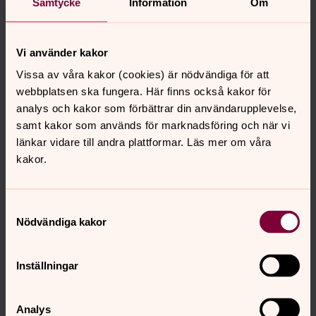
upplysningar, handlingar och annat material som behövs
Samtycke
Information
Om
för tillsynen.
- att kraven på de begravningsombud som
Vi använder kakor
Länsstyrelsen förordnar utökas och förtydligas.
Vissa av våra kakor (cookies) är nödvändiga för att
webbplatsen ska fungera. Här finns också kakor för
analys och kakor som förbättrar din användarupplevelse,
Begravningsexpeditionen
samt kakor som används för marknadsföring och när vi
länkar vidare till andra plattformar. Läs mer om våra
Vi svarar på frågor om begravningar,
kakor.
gravsättningar, gravrätter, beställning av plaketter,
gravvisning, bokning av kapell samt frågor om lagar
och förordningar.
Samtyckesval
Nödvändiga kakor
Du når oss på
031-731 80 80
alla
vardagar kl. 9-12
samt
13-15
. Du kan också skicka e-post till
gbg.begravning@svenskakyrkan.se
Inställningar
Begravningsexpeditionen finns på Kvibergs
kyrkogård, vi har öppet för besök vardagar kl. 09-12
Analys