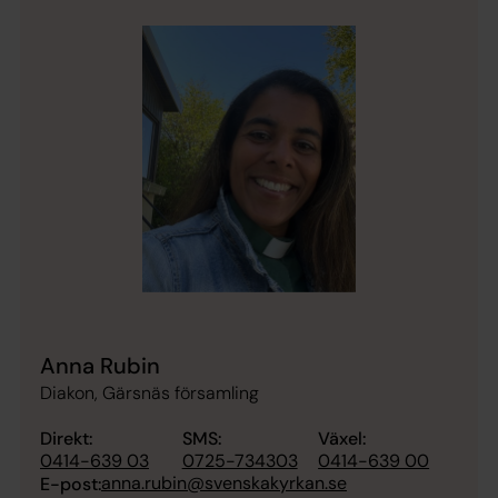
Anna Rubin
Diakon, Gärsnäs församling
Direkt:
SMS:
Växel:
0414-639 03
0725-734303
0414-639 00
anna.rubin@svenskakyrkan.se
E-post: