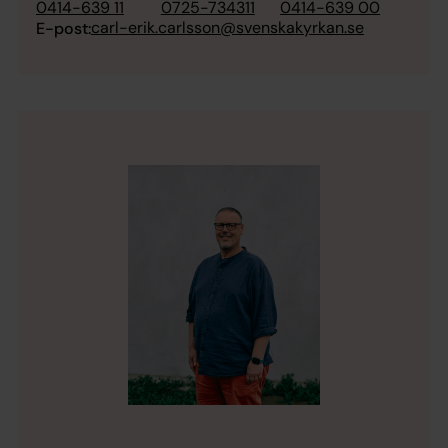
0414-639 11
0725-734311
0414-639 00
carl-erik.carlsson@svenskakyrkan.se
E-post: