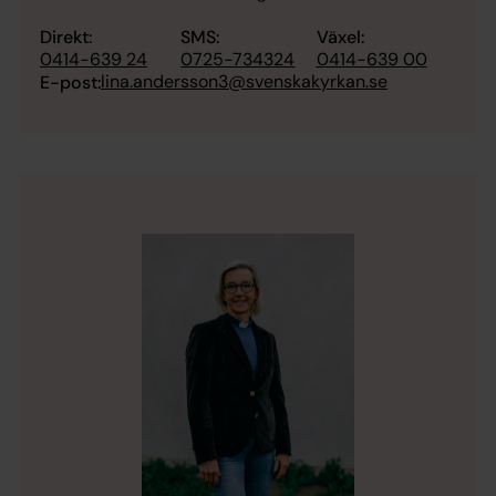
Direkt:
SMS:
Växel:
0414-639 24
0725-734324
0414-639 00
lina.andersson3@svenskakyrkan.se
E-post: