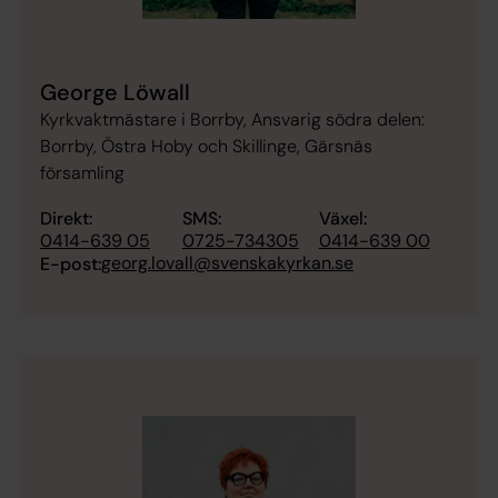
George Löwall
Kyrkvaktmästare i Borrby, Ansvarig södra delen:
Borrby, Östra Hoby och Skillinge, Gärsnäs
församling
Direkt:
SMS:
Växel:
0414-639 05
0725-734305
0414-639 00
georg.lovall@svenskakyrkan.se
E-post: