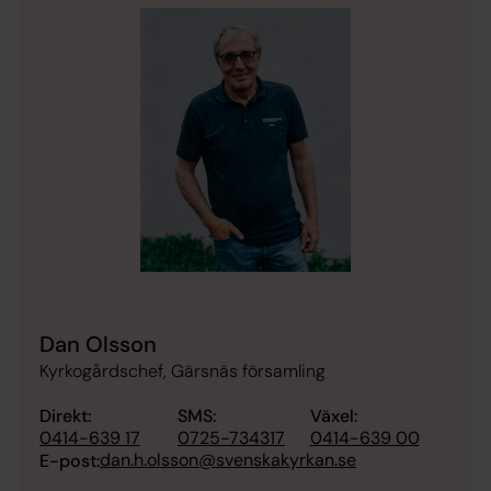
Dan Olsson
Kyrkogårdschef, Gärsnäs församling
Direkt:
SMS:
Växel:
0414-639 17
0725-734317
0414-639 00
dan.h.olsson@svenskakyrkan.se
E-post: