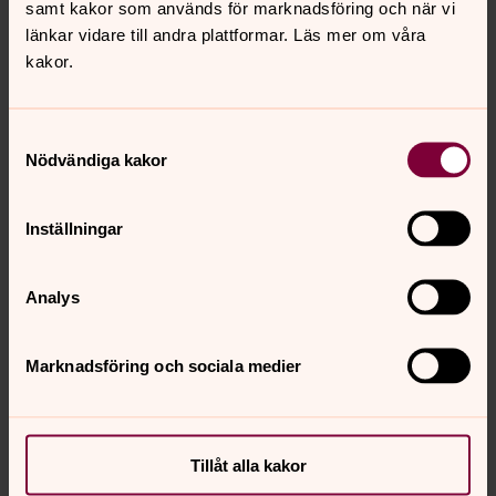
samt kakor som används för marknadsföring och när vi
länkar vidare till andra plattformar. Läs mer om våra
kakor.
Samtyckesval
Nödvändiga kakor
Inställningar
Analys
Marknadsföring och sociala medier
Lena Louisson
Gravskötseladministration, Begravningsverksamhet
bokning, Ansvar för handhavande och
Tillåt alla kakor
katalogisering av kyrkliga inventarier, Gärsnäs