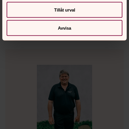
församling
Tillåt urval
Direkt:
SMS:
Växel:
0414-639 21
0725-734321
0414-639 00
lena.louisson@svenskakyrkan.se
E-post:
Avvisa