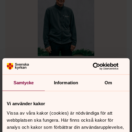
Patrik Johansson
Kyrkovaktmästare, Gärsnäs församling
Samtycke
Information
Om
Direkt:
SMS:
Växel:
0414-639 19
0725-734319
0414-639 00
Vi använder kakor
patrik.johansson@svenskakyrkan.se
E-post:
Vissa av våra kakor (cookies) är nödvändiga för att
webbplatsen ska fungera. Här finns också kakor för
analys och kakor som förbättrar din användarupplevelse,