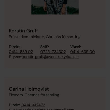
Kerstin Graff
Präst - komminister, Gärsnäs församling
Direkt:
SMS:
Växel:
0414-639 02
0725-734302
0414-639 00
kerstin.graff@svenskakyrkan.se
E-post:
Carina Holmqvist
Ekonom, Gärsnäs församling
Direkt:
0414-412473
carina.holmqvist@gmail.com