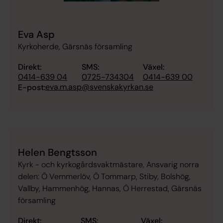
Eva Asp
Kyrkoherde, Gärsnäs församling
Direkt:
SMS:
Växel:
0414-639 04
0725-734304
0414-639 00
eva.m.asp@svenskakyrkan.se
E-post:
Helen Bengtsson
Kyrk - och kyrkogårdsvaktmästare, Ansvarig norra
delen: Ö Vemmerlöv, Ö Tommarp, Stiby, Bolshög,
Vallby, Hammenhög, Hannas, Ö Herrestad, Gärsnäs
församling
Direkt:
SMS:
Växel: