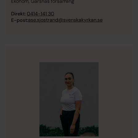
Ekonom, Gärsnäs församling
Direkt:
0414-141 30
ase.sjostrand@svenskakyrkan.se
E-post: