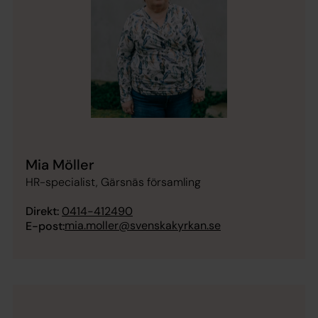
Mia Möller
HR-specialist, Gärsnäs församling
Direkt:
0414-412490
mia.moller@svenskakyrkan.se
E-post: