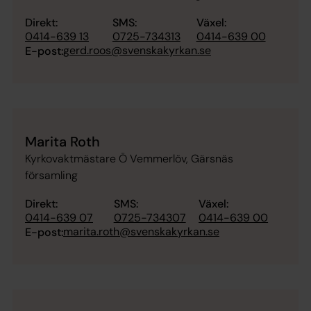
Direkt:
SMS:
Växel:
0414-639 13
0725-734313
0414-639 00
gerd.roos@svenskakyrkan.se
E-post:
Marita Roth
Kyrkovaktmästare Ö Vemmerlöv, Gärsnäs
församling
Direkt:
SMS:
Växel:
0414-639 07
0725-734307
0414-639 00
marita.roth@svenskakyrkan.se
E-post: