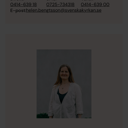
0414-639 18
0725-734318
0414-639 00
helen.bengtsson@svenskakyrkan.se
E-post: