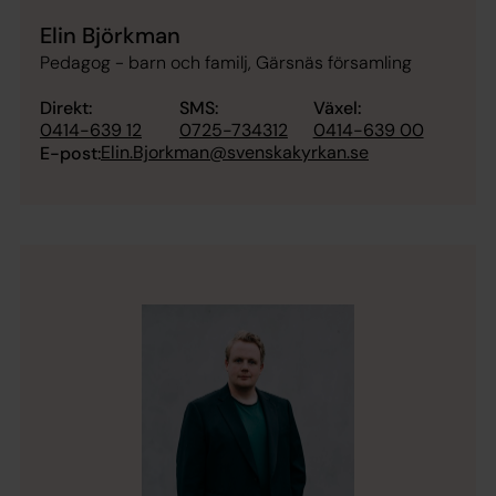
Elin Björkman
Pedagog - barn och familj, Gärsnäs församling
Direkt:
SMS:
Växel:
0414-639 12
0725-734312
0414-639 00
Elin.Bjorkman@svenskakyrkan.se
E-post: