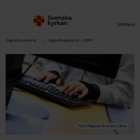
Till innehållet
Till undermeny
Sök
Meny
Gagnefs pastorat
Gagnefs pastorat - GDPR