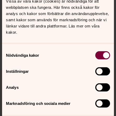
Vissa av våra kakor (cookies) är nödvändiga för att
webbplatsen ska fungera. Här finns också kakor för
analys och kakor som förbättrar din användarupplevelse,
samt kakor som används för marknadsföring och när vi
Senast ändrad 9 april 2026
länkar vidare till andra plattformar. Läs mer om våra
Synpunkter eller frågor på sidans
kakor.
innehåll?
gagnef.pastorat@svenskakyrkan.se
Samtyckesval
Dela
Nödvändiga kakor
Tillbaka till toppen
Tillbaka till innehållet
Inställningar
Analys
Kontakt
Marknadsföring och sociala medier