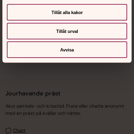
Kalender
Tillåt alla kakor
Hitta snabbt
Tillåt urval
Sociala kanaler
Avvisa
Jourhavande präst
Akut samtals- och krisstöd. Prata eller chatta anonymt
med en präst på kvällar och nätter.
Chatt