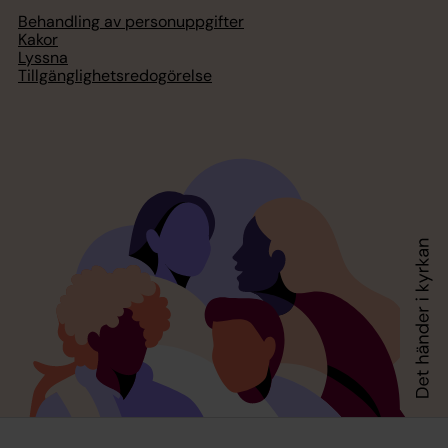
Behandling av personuppgifter
Kakor
Lyssna
Tillgänglighetsredogörelse