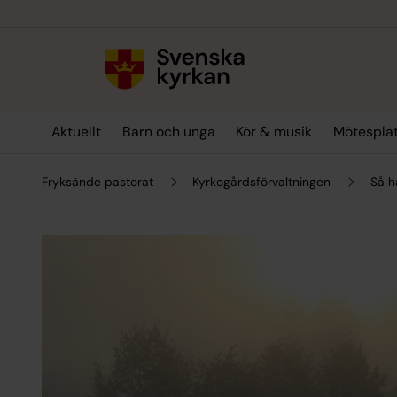
Till innehållet
Till undermeny
Aktuellt
Barn och unga
Kör & musik
Mötespla
Fryksände pastorat
Kyrkogårdsförvaltningen
Så h