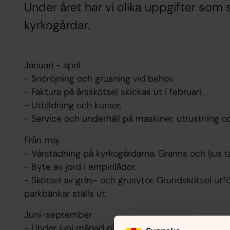
Under året har vi olika uppgifter som 
kyrkogårdar.
Januari - april
- Snöröjning och grusning vid behov.
- Faktura på årsskötsel skickas ut i februari.
- Utbildning och kurser.
- Service och underhåll på maskiner, utrustning o
Från maj
- Vårstädning på kyrkogårdarna. Granris och ljus t
- Byte av jord i empirilådor.
- Skötsel av gräs- och grusytor. Grundskötsel utf
parkbänkar ställs ut.
Juni-september
- Under juni månad planteras sommarblommorna. K