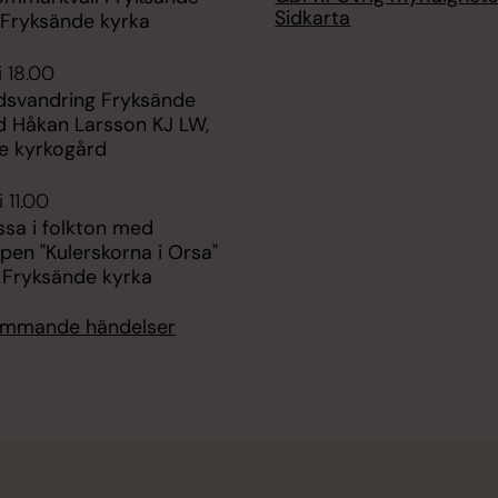
Sidkarta
 Fryksände kyrka
i 18.00
dsvandring Fryksände
d Håkan Larsson KJ LW,
e kyrkogård
 11.00
sa i folkton med
en "Kulerskorna i Orsa"
, Fryksände kyrka
kommande händelser