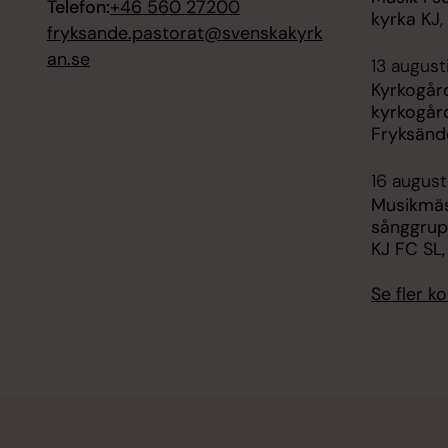
Telefon:
+46 560 27200
kyrka KJ,
fryksande.pastorat@svenskakyrk
an.se
13 august
Kyrkogår
kyrkogår
Fryksänd
16 augusti
Musikmäs
sånggrupp
KJ FC SL
Se fler 