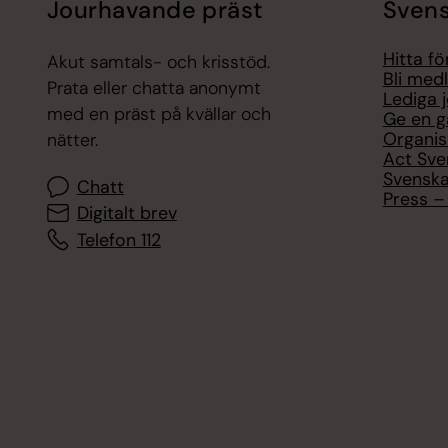
Jourhavande präst
Svens
Hitta f
Akut samtals- och krisstöd.
Bli med
Prata eller chatta anonymt
Lediga 
med en präst på kvällar och
Ge en g
Organis
nätter.
Act Sve
Svenska
Chatt
Press – 
Digitalt brev
Telefon 112