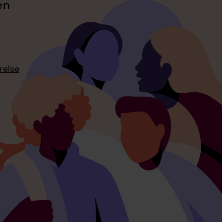
en
relse