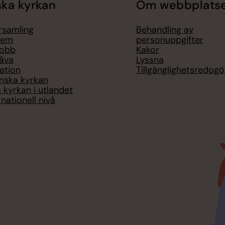
ka kyrkan
Om webbplats
örsamling
Behandling av
lem
personuppgifter
jobb
Kakor
åva
Lyssna
ation
Tillgänglighetsredogö
nska kyrkan
 kyrkan i utlandet
nationell nivå