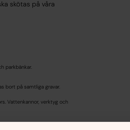
ska skötas på våra
ch parkbänkar.
as bort på samtliga gravar.
örs. Vattenkannor, verktyg och
lart till midsommar.