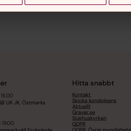
er
Hitta snabbt
Kontakt
 15.00
Skicka kondoleans
B UK JK, Östmarks
Aktuellt
Gravar.se
Sjukhuskyrkan
i 19.00
GDPR
GDPR: Övrig myndighets
sommarkväll Fryksände