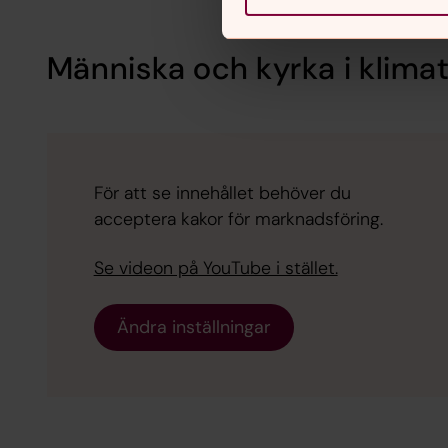
Människa och kyrka i klimatn
För att se innehållet behöver du
acceptera kakor för marknadsföring.
Se videon på YouTube i stället.
Ändra inställningar