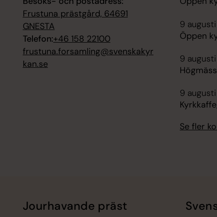
Besöks- och postadress:
Öppen ky
Frustuna prästgård, 64691
9 augusti
GNESTA
Öppen ky
Telefon:
+46 158 22100
frustuna.forsamling@svenskakyr
9 augusti
kan.se
Högmässa
9 augusti
Kyrkkaffe
Se fler 
Jourhavande präst
Svens