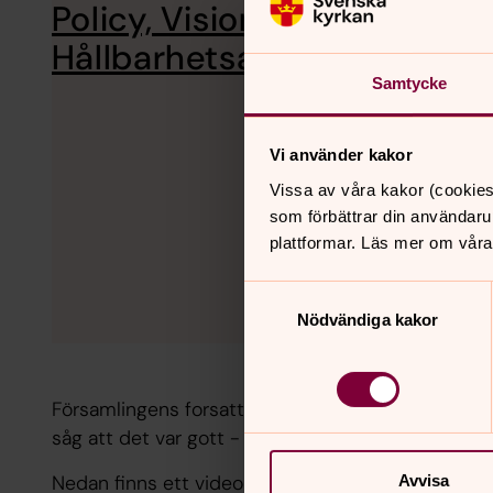
Policy, Vision & Övergripan
Hållbarhetsarbetet
Samtycke
Vi använder kakor
Vissa av våra kakor (cookies
som förbättrar din användaru
plattformar. Läs mer om våra
Samtyckesval
Nödvändiga kakor
Församlingens forsatta miljöarbete inspireras a
såg att det var gott - Att vara människa och kyrka
Nedan finns ett videoklipp där Andreas visar på sju
Avvisa