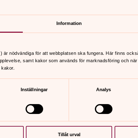
de mål för
Församlingens styrdokumen
2023-03-22 i kyrkorådet.
Information
) är nödvändiga för att webbplatsen ska fungera. Här finns ocks
pplevelse, samt kakor som används för marknadsföring och när vi
 kakor.
Inställningar
Analys
v Biskop Andreas Holmbergs bok ”Gud
 i klimatnödens tid”
 nycklar till förändring.
Tillåt urval