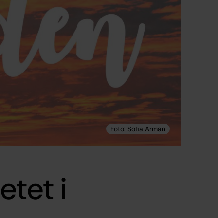
etet i