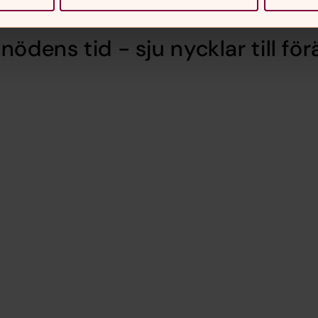
ödens tid - sju nycklar till fö