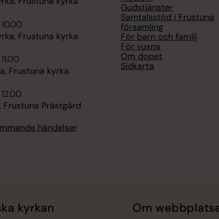
rka, Frustuna kyrka
Gudstjänster
Samtalsstöd i Frustuna
 10.00
församling
rka, Frustuna kyrka
För barn och familj
För vuxna
Om dopet
 11.00
Sidkarta
, Frustuna kyrka
 12.00
, Frustuna Prästgård
kommande händelser
ka kyrkan
Om webbplats