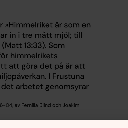
er »Himmelriket är som en
in i tre mått mjöl; till
« (Matt 13:33). Som
t för himmelrikets
tt att göra det på är att
ljöpåverkan. I Frustuna
tt det arbetet genomsyrar
-04, av Pernilla Blind och Joakim