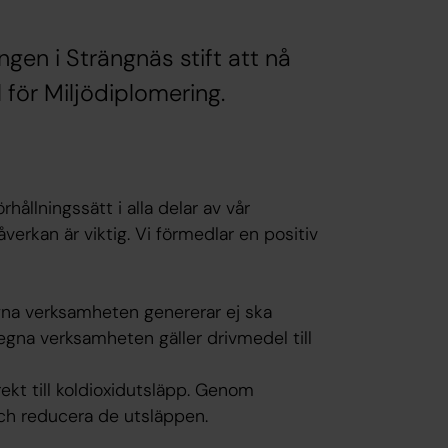
ngen i Strängnäs stift att nå
 för Miljödiplomering.
rhållningssätt i alla delar av vår
verkan är viktig. Vi förmedlar en positiv
gna verksamheten genererar ej ska
n egna verksamheten gäller drivmedel till
kt till koldioxidutsläpp. Genom
och reducera de utsläppen.