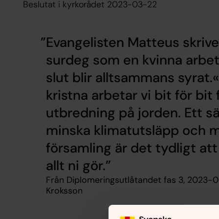
Beslutat i kyrkorådet 2023-03-22
Evangelisten Matteus skriv
surdeg som en kvinna arbetar 
slut blir alltsammans syrat.
kristna arbetar vi bit för bi
utbredning på jorden. Ett sä
minska klimatutsläpp och mi
församling är det tydligt a
allt ni gör.
Från Diplomeringsutlåtandet fas 3, 2023-06
Kroksson