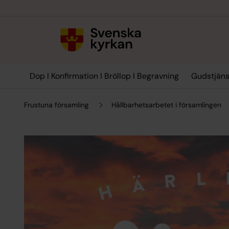
Till innehållet
Till undermeny
Dop I Konfirmation I Bröllop I Begravning
Gudstjäns
Frustuna församling
Hållbarhetsarbetet i församlingen