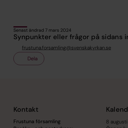
Senast ändrad 7 mars 2024
Synpunkter eller frågor på sidans i
frustuna.forsamling@svenskakyrkan.se
Dela
Tillbaka till toppen
Tillbaka till innehållet
Kontakt
Kalend
Frustuna församling
8 augusti