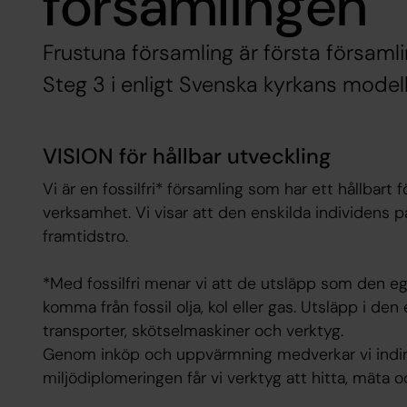
församlingen
Frustuna församling är första församli
Steg 3 i enligt Svenska kyrkans modell
VISION för hållbar utveckling
Vi är en fossilfri* församling som har ett hållbart fö
verksamhet. Vi visar att den enskilda individens på
framtidstro.
*
Med fossilfri menar vi att de utsläpp som den e
komma från fossil olja, kol eller gas. Utsläpp i de
transporter, skötselmaskiner och verktyg.
Genom inköp och uppvärmning medverkar vi indire
miljödiplomeringen får vi verktyg att hitta, mäta 