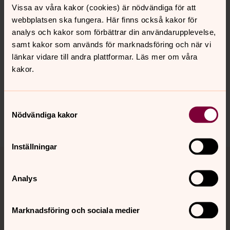
Vissa av våra kakor (cookies) är nödvändiga för att
webbplatsen ska fungera. Här finns också kakor för
analys och kakor som förbättrar din användarupplevelse,
samt kakor som används för marknadsföring och när vi
länkar vidare till andra plattformar. Läs mer om våra
Senast ändrad 27 april 2026
kakor.
Synpunkter eller frågor på sidans
innehåll?
frandefors.forsamling@svenskakyrkan.se
Samtyckesval
Nödvändiga kakor
Dela
Inställningar
Tillbaka till toppen
Tillbaka till innehållet
Analys
Kontakt
Marknadsföring och sociala medier