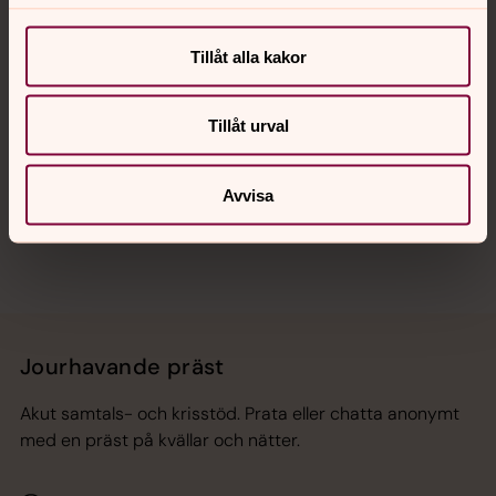
Kalender
Tillåt alla kakor
Hitta snabbt
Tillåt urval
Sociala kanaler
Avvisa
Jourhavande präst
Akut samtals- och krisstöd. Prata eller chatta anonymt
med en präst på kvällar och nätter.