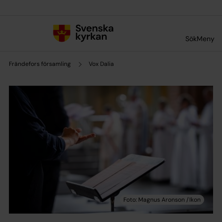
Till innehållet
Till undermeny
Sök
Meny
Frändefors församling
Vox Dalia