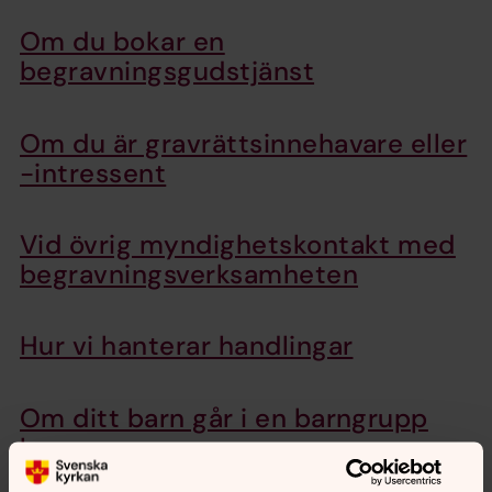
Om du bokar en
begravningsgudstjänst
Om du är gravrättsinnehavare eller
-intressent
Vid övrig myndighetskontakt med
begravningsverksamheten
Hur vi hanterar handlingar
Om ditt barn går i en barngrupp
hos oss