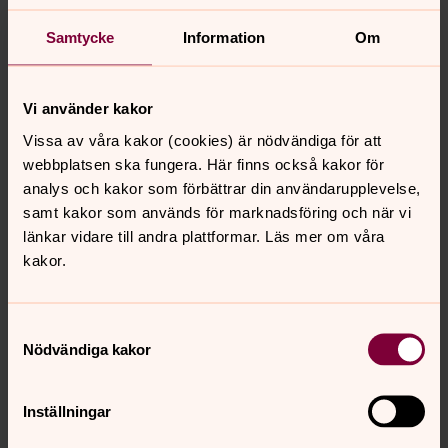
Om du är med i en av våra
Samtycke
Information
Om
vuxengrupper
Vi använder kakor
Om du är medlem i Svenska kyrkan
Vissa av våra kakor (cookies) är nödvändiga för att
webbplatsen ska fungera. Här finns också kakor för
Om du tar emot nyhetsbrev från
analys och kakor som förbättrar din användarupplevelse,
oss
samt kakor som används för marknadsföring och när vi
länkar vidare till andra plattformar. Läs mer om våra
kakor.
Om du skickar e-post till oss
Samtyckesval
Om du finns med på bild- eller
Nödvändiga kakor
filmmaterial
Inställningar
Om du söker jobb hos oss