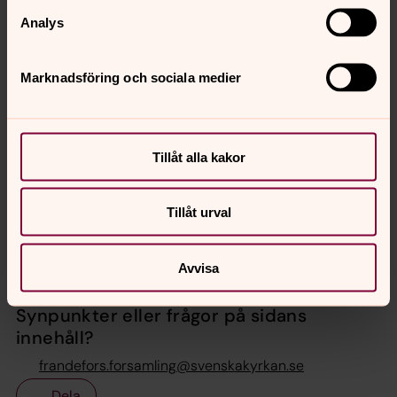
Analys
Om du bokar en av våra lokaler
Marknadsföring och sociala medier
Om du interagerar med oss på
sociala medier
Tillåt alla kakor
Om du använder Swish för
betalning hos oss
Tillåt urval
Avvisa
Senast ändrad 10 januari 2022
Synpunkter eller frågor på sidans
innehåll?
frandefors.forsamling@svenskakyrkan.se
Dela