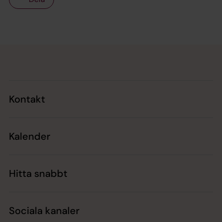
Tillbaka till toppen
Tillbaka till innehållet
Kontakt
Kalender
Hitta snabbt
Sociala kanaler