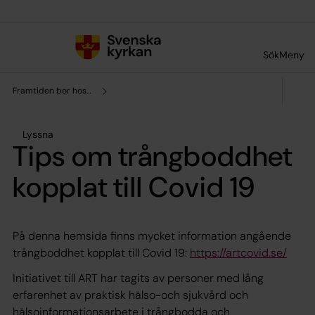
Till innehållet
Till undermeny
Sök
Meny
Framtiden bor hos oss
Lyssna
Tips om trångboddhet
kopplat till Covid 19
På denna hemsida finns mycket information angående
trångboddhet kopplat till Covid 19:
https://artcovid.se/
Initiativet till ART har tagits av personer med lång
erfarenhet av praktisk hälso-och sjukvård och
hälsoinformationsarbete i trångbodda och