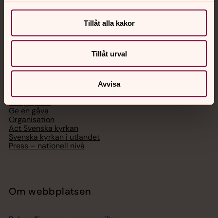
Telefon 112
Tillåt alla kakor
Tillåt urval
Svenska kyrkan
Hitta församling
Avvisa
Bli medlem
Lediga jobb
Ge en gåva
Organisation
Act Svenska kyrkan
Svenska kyrkan i utlandet
Press – nationell nivå
Om webbplatsen