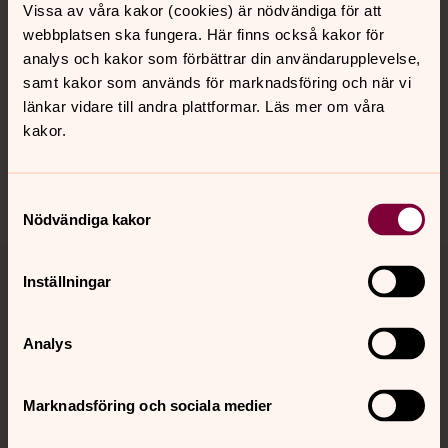
Vissa av våra kakor (cookies) är nödvändiga för att
webbplatsen ska fungera. Här finns också kakor för
Hitta snabbt
analys och kakor som förbättrar din användarupplevelse,
samt kakor som används för marknadsföring och när vi
länkar vidare till andra plattformar. Läs mer om våra
kakor.
Sociala kanaler
Samtyckesval
Nödvändiga kakor
Inställningar
Jourhavande präst
Akut samtals- och krisstöd. Prata eller chatta anonymt
Analys
med en präst på kvällar och nätter.
Marknadsföring och sociala medier
Chatt
Digitalt brev