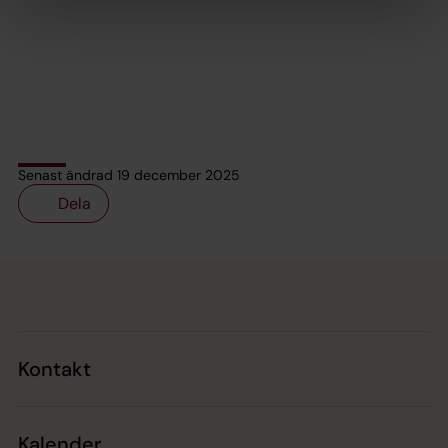
Senast ändrad 19 december 2025
Dela
Tillbaka till toppen
Tillbaka till innehållet
Kontakt
Kalender