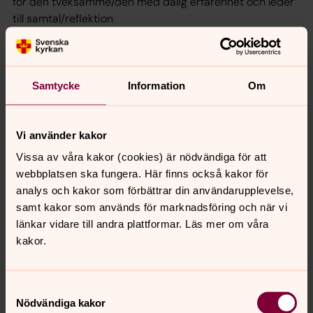
för den tveksamme/den med dålig erfarenhet och leder
till samtal/reflektion
- Använd den befintliga strukturen
Vi stötte på få exempel på ”särskild verksamhet” för en
viss grupp (undantaget Inclusive Gathering). I övrigt
Samtycke
Information
Om
verkar man arbeta för att medvetandegöra och
inkludera i den befintliga strukturen i församlingslivet.
Gudstjänsten/mässan används som en naturlig
Vi använder kakor
utgångspunkt för samtal/verksamheter. ”Särskilda”
Vissa av våra kakor (cookies) är nödvändiga för att
grupper eller gudstjänster kan vara viktiga ibland, men
webbplatsen ska fungera. Här finns också kakor för
fokus är inkludering i ord, handling och budskap i ”det
analys och kakor som förbättrar din användarupplevelse,
vanliga”.
samt kakor som används för marknadsföring och när vi
- Gör det teologiska jobbet!
länkar vidare till andra plattformar. Läs mer om våra
Det verkar produceras mycket teologi kring inkludering i
kakor.
England och varje budskap/verksamhet/åtgärd är
grundligt teologiskt motiverad.
”Gud älskar alla” räcker inte som grund. Man vill ta del av
Samtyckesval
teologi och skapa teologi.
Nödvändiga kakor