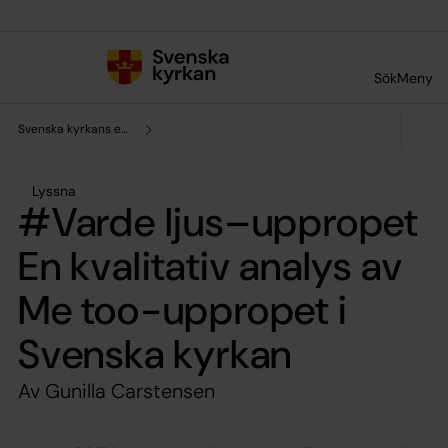
Till innehållet
Till undermeny
Sök
Meny
Svenska kyrkans enhet för forskning och analys
Lyssna
#Varde ljus–uppropet
En kvalitativ analys av
Me too-uppropet i
Svenska kyrkan
Av Gunilla Carstensen