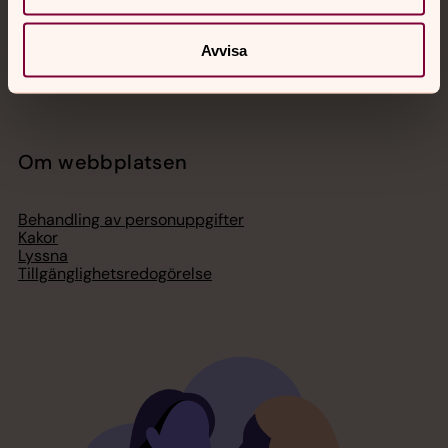
Organisation
Act Svenska kyrkan
Svenska kyrkan i utlandet
Avvisa
Press – nationell nivå
Om webbplatsen
Behandling av personuppgifter
Kakor
Lyssna
Tillgänglighetsredogörelse