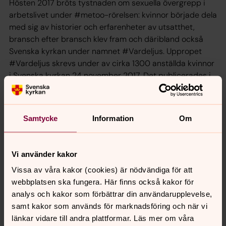
Hösten 2017 bröts tystnaden om sexuella övergrepp i
arbetslivet under #metoo-rörelsen: kvinnor började dela
med sig av historier och erfarenheter av utsatthet,
bransch efter bransch klev fram och däribland också
Svenska kyrkan under namnet #Vardeljus. Uppropet
#Vardeljus skrevs under av cirka 1300 anställda kvinnor
i Svenska kyrkan 24 november 2017. Det publicerades i
Svenska kyrkans tidning den 23 november 2017. Den här
rapporten består av en analys av de närmare 400
berättelserna samt en analys av Svenska kyrkans arbete
Samtycke
Information
Om
med sexuella övergrepp och kränkningar.
Ladda ner rapport i sin helhet
här
.
Vi använder kakor
Vissa av våra kakor (cookies) är nödvändiga för att
webbplatsen ska fungera. Här finns också kakor för
Senast ändrad 6 oktober 2022
analys och kakor som förbättrar din användarupplevelse,
Dela
samt kakor som används för marknadsföring och när vi
länkar vidare till andra plattformar. Läs mer om våra