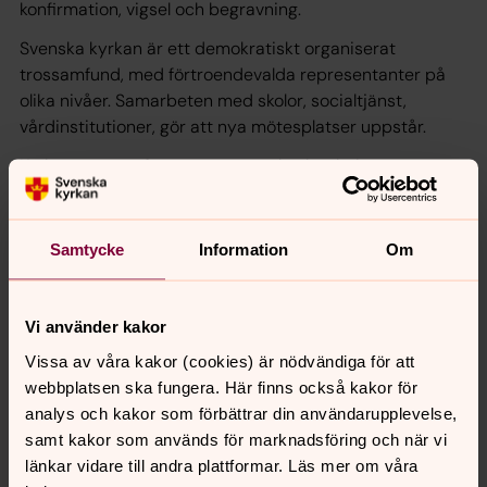
konfirmation, vigsel och begravning.
Svenska kyrkan är ett demokratiskt organiserat
trossamfund, med förtroendevalda representanter på
olika nivåer. Samarbeten med skolor, socialtjänst,
vårdinstitutioner, gör att nya mötesplatser uppstår.
Kyrkan ger rum för möten, samtal och relationer.
Gemensamt är att allt som sker är del i en pågående
trosreflektion där bibelberättelser, livserfarenheter och
teologiska tankar möts för att tolka och gestalta liv.
Samtycke
Information
Om
Forskningsprojekten i detta område undersöker olika
aspekter av en mångfacetterad kyrka.
Vi använder kakor
Kyrkorådsprojekt
Vissa av våra kakor (cookies) är nödvändiga för att
webbplatsen ska fungera. Här finns också kakor för
Denna studie vill belysa hur kyrkoråden ser på sin
analys och kakor som förbättrar din användarupplevelse,
uppgift. Hur fungerar relation mellan kyrkoherde och
samt kakor som används för marknadsföring och när vi
kyrkoråd? Var ligger problemen och möjligheterna?
länkar vidare till andra plattformar. Läs mer om våra