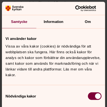
organisation of the Church of Sweden, work was begun
to provide better opportunities for integrating Sami
people and Sami experiences into parish and church
service activities. A national Sami council in the Church
Samtycke
Information
Om
of Sweden was created in 1996 and Sami work groups
were formed at diocesan level.
Vi använder kakor
Download the summary
Vissa av våra kakor (cookies) är nödvändiga för att
webbplatsen ska fungera. Här finns också kakor för
The Church of Sweden and the Sami - a White Paper
analys och kakor som förbättrar din användarupplevelse,
Project
(PDF, 12 pages)
samt kakor som används för marknadsföring och när vi
länkar vidare till andra plattformar. Läs mer om våra
Download the English version of the
kakor.
popular science book
The Sami and the Church of Sweden - results from a
Samtyckesval
White Paper Project
(PDF, 256 pages, 1.2 MB)
Nödvändiga kakor