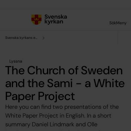
Till innehållet
Till undermeny
Sök
Meny
Svenska kyrkans enhet för forskning och analys
Lyssna
The Church of Sweden
and the Sami - a White
Paper Project
Here you can find two presentations of the
White Paper Project in English. In a short
summary Daniel Lindmark and Olle