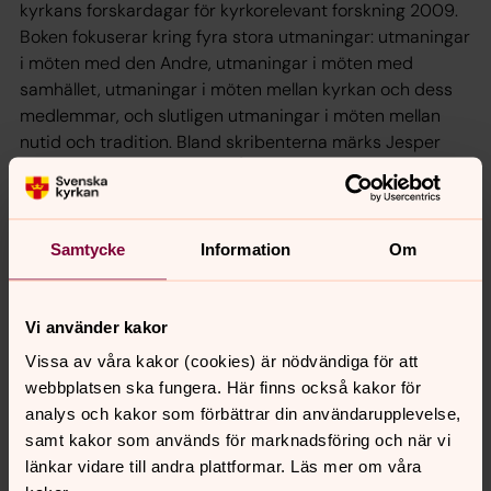
kyrkans forskardagar för kyrkorelevant forskning 2009.
Boken fokuserar kring fyra stora utmaningar: utmaningar
i möten med den Andre, utmaningar i möten med
samhället, utmaningar i möten mellan kyrkan och dess
medlemmar, och slutligen utmaningar i möten mellan
nutid och tradition. Bland skribenterna märks Jesper
Svartvik, Kristin Zeiler, Kjell-Åke Nordquist, Sara Gehlin,
Jan-Olof Aggedal, Kerstin Wimmer, Robert K Johnston,
Elisabeth Gerle m fl.
Samtycke
Information
Om
Stenström, Hanna, På spaning...: från Svenska kyrkans
forskardagar 2009, Verbum, Stockholm, 2010. ISBN:
9789152633366
Vi använder kakor
Vissa av våra kakor (cookies) är nödvändiga för att
webbplatsen ska fungera. Här finns också kakor för
analys och kakor som förbättrar din användarupplevelse,
Senast ändrad 6 oktober 2022
samt kakor som används för marknadsföring och när vi
Dela
länkar vidare till andra plattformar. Läs mer om våra