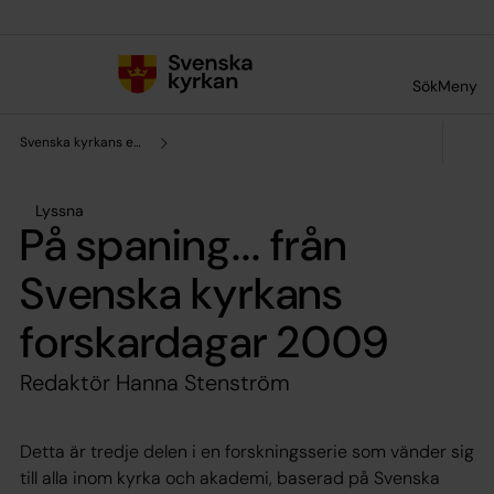
Till innehållet
Till undermeny
Sök
Meny
Svenska kyrkans enhet för forskning och analys
Lyssna
På spaning... från
Svenska kyrkans
forskardagar 2009
Redaktör Hanna Stenström
Detta är tredje delen i en forskningsserie som vänder sig
till alla inom kyrka och akademi, baserad på Svenska