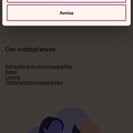
Ge en gåva
Organisation
Act Svenska kyrkan
Avvisa
Svenska kyrkan i utlandet
Press – nationell nivå
Om webbplatsen
Behandling av personuppgifter
Kakor
Lyssna
Tillgänglighetsredogörelse