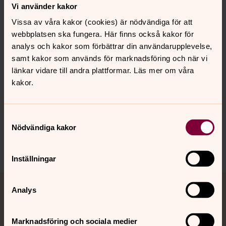
Karlsson, Aasulv Lande, Mia Lövheim, Marcus Moberg,
Vi använder kakor
Sofia Mogård, Anders Melin, Lars Naeslund, Ulrika
Vissa av våra kakor (cookies) är nödvändiga för att
Lagerlöf Nilsson, Roland Spujth, Jørgen Straarup, Esbjörn
webbplatsen ska fungera. Här finns också kakor för
Särdquist.
analys och kakor som förbättrar din användarupplevelse,
Svenska kyrkan. Forskardagar, På spaning-: från
samt kakor som används för marknadsföring och när vi
Svenska kyrkans forskardagar 2007, Verbum,
länkar vidare till andra plattformar. Läs mer om våra
Stockholm, 2008. ISBN: 9789152632062
kakor.
Samtyckesval
Nödvändiga kakor
Senast ändrad 6 oktober 2022
Dela
Inställningar
Tillbaka till toppen
Tillbaka till innehållet
Analys
Jourhavande präst
Akut samtals- och krisstöd. Prata eller chatta anonymt
Marknadsföring och sociala medier