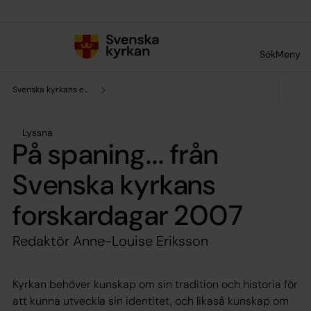
Till innehållet
Till undermeny
Sök
Meny
Svenska kyrkans enhet för forskning och analys
Lyssna
På spaning... från
Svenska kyrkans
forskardagar 2007
Redaktör Anne-Louise Eriksson
Kyrkan behöver kunskap om sin tradition och historia för
att kunna utveckla sin identitet, och likaså kunskap om