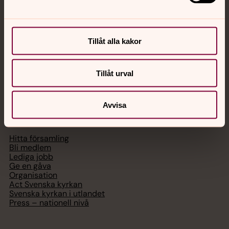
med en präst på kvällar och nätter.
Chatt
Tillåt alla kakor
Digitalt brev
Telefon 112
Tillåt urval
Avvisa
Svenska kyrkan
Hitta församling
Bli medlem
Lediga jobb
Ge en gåva
Organisation
Act Svenska kyrkan
Svenska kyrkan i utlandet
Press – nationell nivå