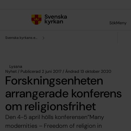
Till innehållet
Till undermeny
Sök
Meny
Svenska kyrkans enhet för forskning och analys
Lyssna
Nyhet / Publicerad 2 juni 2017 / Ändrad 13 oktober 2020
Forskningsenheten
arrangerade konferens
om religionsfrihet
Den 4-5 april hölls konferensen”Many
modernities – Freedom of religion in