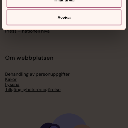
Bli medlem
Lediga jobb
Ge en gåva
Organisation
Avvisa
Act Svenska kyrkan
Svenska kyrkan i utlandet
Press – nationell nivå
Om webbplatsen
Behandling av personuppgifter
Kakor
Lyssna
Tillgänglighetsredogörelse