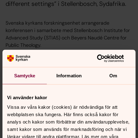
different settings” i Stellenbosch, Sydafrika.
Svenska kyrkans forskningsenhet arrangerade
konferensen i samarbete med Stellenbosch Institute for
Advanced Study (STIAS) och Beyers Naudé Centre for
Public Theology.
Konferensen tog upp frågor som rör religionsfrihet –
som till exempel skillnaden i religionsfrihet mellan
Sverige och Sydafrika. Till konferensen inbjöds 14
Samtycke
Information
Om
akademiker och konferensens innehåll kommer att
redovisas i en publikation som kommer att ges ut i
Stellenbosch eller i USA.
Vi använder kakor
Läs mer om konferensen
Vissa av våra kakor (cookies) är nödvändiga för att
webbplatsen ska fungera. Här finns också kakor för
analys och kakor som förbättrar din användarupplevelse,
samt kakor som används för marknadsföring och när vi
länkar vidare till andra plattformar. Läs mer om våra
Dela