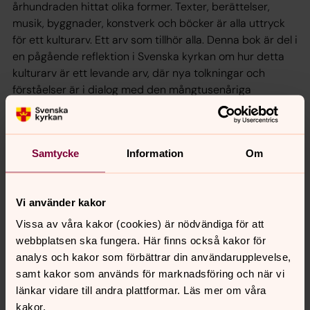
århundraden hittat olika former. Texter, berättelser,
musik, byggnader, konstverk och böcker är alla uttryck
för ett kulturarv. Ett arv som tillhör alla. Denna bok är del i
en pågående reflektion i Svenska kyrkan om hur detta
kulturarv är ett levande arv, där nya tolkningar och
förståelser är i dialog med den mångtusenåriga
historien.
Gunner, Göran & Södling, Maria (red.),
Mellan himmel och
jord: Svenska kyrkans kulturarv inför framtiden
, Verbum,
Samtycke
Information
Om
Stockholm, 2017. ISBN: 9789152636664.
Beställ boken här.
Vi använder kakor
Vissa av våra kakor (cookies) är nödvändiga för att
webbplatsen ska fungera. Här finns också kakor för
Senast ändrad 6 oktober 2022
analys och kakor som förbättrar din användarupplevelse,
samt kakor som används för marknadsföring och när vi
Dela
länkar vidare till andra plattformar. Läs mer om våra
kakor.