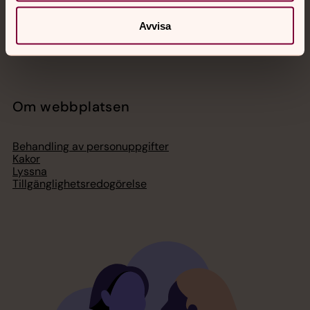
Organisation
Act Svenska kyrkan
Avvisa
Svenska kyrkan i utlandet
Press – nationell nivå
Om webbplatsen
Behandling av personuppgifter
Kakor
Lyssna
Tillgänglighetsredogörelse