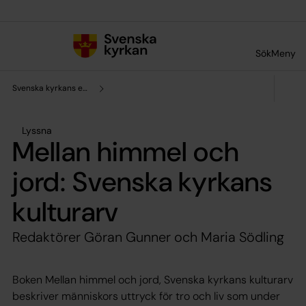
Till innehållet
Till undermeny
Sök
Meny
Svenska kyrkans enhet för forskning och analys
Lyssna
Mellan himmel och
jord: Svenska kyrkans
kulturarv
Redaktörer Göran Gunner och Maria Södling
Boken
Mellan himmel och jord, Svenska kyrkans kulturarv
beskriver människors uttryck för tro och liv som under