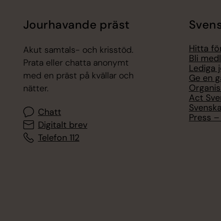
Jourhavande präst
Svens
Hitta f
Akut samtals- och krisstöd.
Bli med
Prata eller chatta anonymt
Lediga 
med en präst på kvällar och
Ge en g
Organis
nätter.
Act Sve
Svenska
Chatt
Press – 
Digitalt brev
Telefon 112