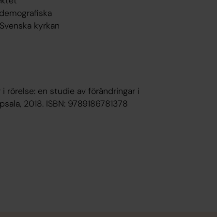
ektet
v demografiska
 Svenska kyrkan
rörelse: en studie av förändringar i
sala, 2018. ISBN: 9789186781378