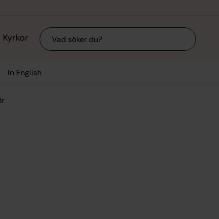
Sök
Kyrkor
In English
år