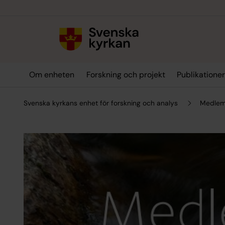
Till innehållet
Till undermeny
Om enheten
Forskning och projekt
Publikatione
Svenska kyrkans enhet för forskning och analys
Medlemm