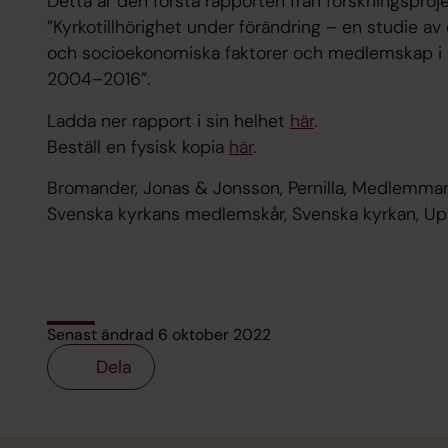
Detta är den första rapporten från forskningsproj
”Kyrkotillhörighet under förändring – en studie a
och socioekonomiska faktorer och medlemskap i
2004–2016”.
Ladda ner rapport i sin helhet
här
.
Beställ en fysisk kopia
här
.
Bromander, Jonas & Jonsson, Pernilla, Medlemmar i 
Svenska kyrkans medlemskår, Svenska kyrkan, Upp
Senast ändrad 6 oktober 2022
Dela
Tillbaka till toppen
Tillbaka till innehållet