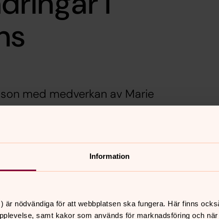
dringar i
ns
nsson med medverkan av Marie
vensson.
yrkans
Information
0 000 medlemmar
let kyrkoutträden
på en lägre nivå.
n hamnade i
) är nödvändiga för att webbplatsen ska fungera. Här finns ocks
ebatt kring
pplevelse, samt kakor som används för marknadsföring och när vi