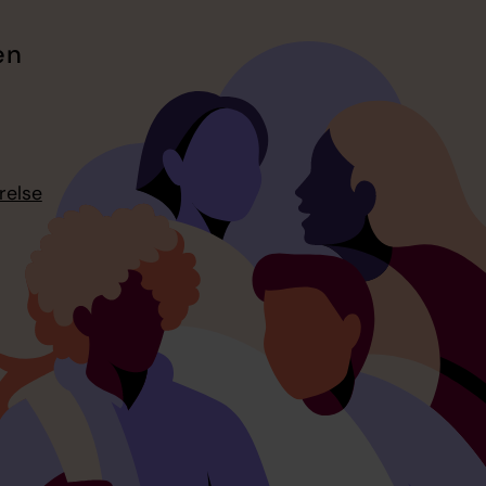
en
relse