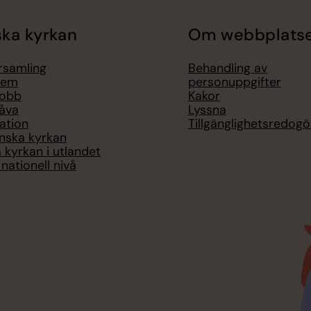
ka kyrkan
Om webbplats
örsamling
Behandling av
lem
personuppgifter
jobb
Kakor
åva
Lyssna
ation
Tillgänglighetsredogö
nska kyrkan
 kyrkan i utlandet
nationell nivå