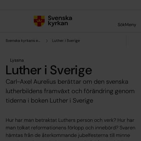
Till innehållet
Till undermeny
Sök
Meny
Svenska kyrkans enhet för forskning och analys
Luther i Sverige
Lyssna
Luther i Sverige
Carl-Axel Aurelius berättar om den svenska
lutherbildens framväxt och förändring genom
tiderna i boken Luther i Sverige
Hur har man betraktat Luthers person och verk? Hur har
man tolkat reformationens förlopp och innebörd? Svaren
hämtas från de återkommande jubelfesterna till minne