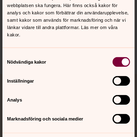
webbplatsen ska fungera. Här finns också kakor för
analys och kakor som förbättrar din användarupplevelse,
samt kakor som används för marknadsföring och när vi
länkar vidare till andra plattformar. Läs mer om våra
kakor.
Senast ändrad 1 februari 2018
Dela
Samtyckesval
Nödvändiga kakor
Tillbaka till toppen
Tillbaka till innehållet
Inställningar
Jourhavande präst
Analys
Akut samtals- och krisstöd. Prata eller chatta anonymt
med en präst på kvällar och nätter.
Marknadsföring och sociala medier
Chatt
Digitalt brev