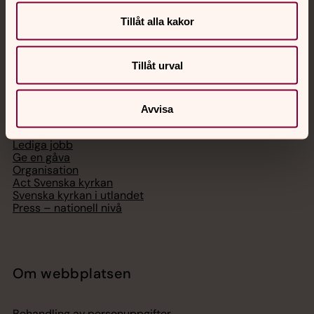
Telefon 112
Tillåt alla kakor
Tillåt urval
Svenska kyrkan
Avvisa
Hitta församling
Bli medlem
Lediga jobb
Ge en gåva
Organisation
Act Svenska kyrkan
Svenska kyrkan i utlandet
Press – nationell nivå
Om webbplatsen
Behandling av personuppgifter