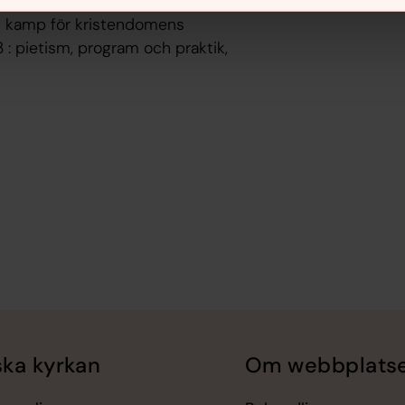
ns kamp för kristendomens
: pietism, program och praktik,
ka kyrkan
Om webbplats