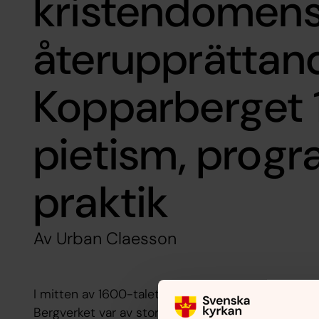
kristendomen
återupprättand
Kopparberget 
pietism, prog
praktik
Av Urban Claesson
I mitten av 1600-talet bröts två tredjedelar av vä
Bergverket var av stor betydelse för statens finan