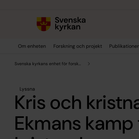
Till innehållet
Till undermeny
Om enheten
Forskning och projekt
Publikatione
Svenska kyrkans enhet för forskning och analys
Lyssna
Kris och kristn
Ekmans kamp 