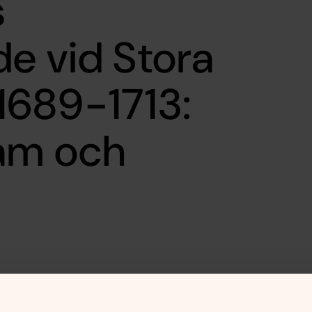
s
e vid Stora
1689-1713:
ram och
rldens koppar i Stora Kopparberget.
ser. I industristaden Falun var den nya