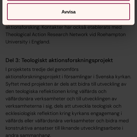
gång etableras också kontakter med aktionsforskare i
Avvisa
Norden och internationellt. Vid AAR 2016 var Jonas
Ideström moderator för ett seminarium om teologisk
aktionsforsking. Kontakter har också etablerats med
Theological Action Research Network
vid Roehampton
University i England.
Del 3: Teologiskt aktionsforskningsprojekt
I projektets tredje del genomförs
aktionsforskningsprojekt i församlingar i Svenska kyrkan.
Syftet med projekten är dels att bidra till utveckling av
den teologiska reflektionen kring välfärds och
välfärdsnära verksamheter och till utvecklingen av
verksamheterna i sig, dels att utveckla teologisk och
ecklesiologisk reflektion kring kyrkans engagemang i
välfärds eller välfärdsnära verksamheter och bidra med
konstruktiva ansatser till liknande utvecklingsarbete i
andra sammanhang.