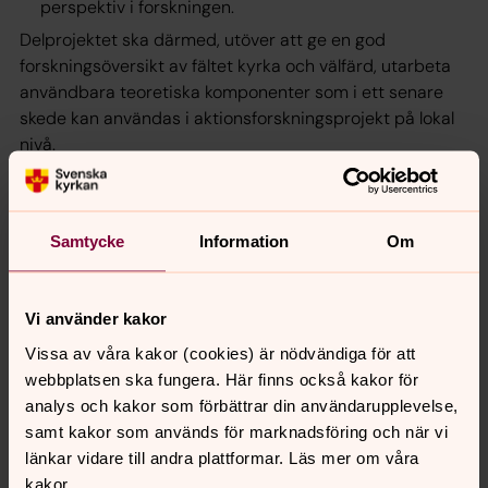
perspektiv i forskningen.
Delprojektet ska därmed, utöver att ge en god
forskningsöversikt av fältet kyrka och välfärd, utarbeta
användbara teoretiska komponenter som i ett senare
skede kan användas i aktionsforskningsprojekt på lokal
nivå.
Delprojektet har resulterat i skriften Kyrka – välfärd.
Underlag för reflektion av Stig Linde (pdf, 100 sidor)
Samtycke
Information
Om
Del 2: Teologisk aktionsforskning – en
forskningsöversikt och utveckling av teori och
Vi använder kakor
metod.
Vissa av våra kakor (cookies) är nödvändiga för att
Målet med delprojektet är att:
webbplatsen ska fungera. Här finns också kakor för
Göra en kartläggning över relevant aktionsforskning
analys och kakor som förbättrar din användarupplevelse,
som är gjord i Sverige och internationellt.
samt kakor som används för marknadsföring och när vi
Urskilja och kartlägga olika ansatser.
länkar vidare till andra plattformar. Läs mer om våra
kakor.