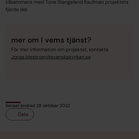
tillsammans med Tone Stangeland Kaufman projektets
fjärde del.
mer om I vems tjänst?
För mer information om projektet, kontakta
Jonas.Idestrom@svenskakyrkan.se
Senast ändrad 28 oktober 2022
Dela
Tillbaka till toppen
Tillbaka till innehållet