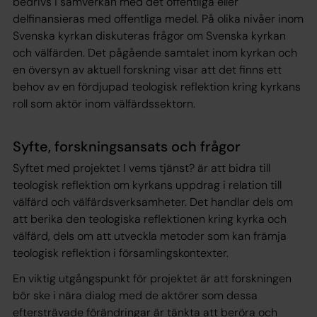
bedrivs i samverkan med det offentliga eller
delfinansieras med offentliga medel. På olika nivåer inom
Svenska kyrkan diskuteras frågor om Svenska kyrkan
och välfärden. Det pågående samtalet inom kyrkan och
en översyn av aktuell forskning visar att det finns ett
behov av en fördjupad teologisk reflektion kring kyrkans
roll som aktör inom välfärdssektorn.
Syfte, forskningsansats och frågor
Syftet med projektet I vems tjänst? är att bidra till
teologisk reflektion om kyrkans uppdrag i relation till
välfärd och välfärdsverksamheter. Det handlar dels om
att berika den teologiska reflektionen kring kyrka och
välfärd, dels om att utveckla metoder som kan främja
teologisk reflektion i församlingskontexter.
En viktig utgångspunkt för projektet är att forskningen
bör ske i nära dialog med de aktörer som dessa
eftersträvade förändringar är tänkta att beröra och