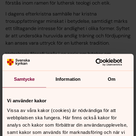
förstås inom ramen för luthersk teologi och etik.
I dagens efterkristna samhälle har kristna
trosuppfattningar minskat i betydelse, samtidigt märks
ett tilltagande intresse för andlighet i olika former. Syftet
är att undersöka huruvida andlig träning och fördjupning
kan anses vara uttryck för en luthersk tradition.
Helgelsens filosofi
ingår i en serie om böcker om
Luthersk teologi och etik - i ett efterkristet samhälle.
Johannesson, Karin,
Helgelsens filosofi: om andlig träning
i luthersk tradition
, Verbum, Stockholm, 2014. ISBN:
Samtycke
Information
Om
9789152635858.
Beställ boken här.
Vi använder kakor
Vissa av våra kakor (cookies) är nödvändiga för att
webbplatsen ska fungera. Här finns också kakor för
analys och kakor som förbättrar din användarupplevelse,
Senast ändrad 6 oktober 2022
samt kakor som används för marknadsföring och när vi
Dela