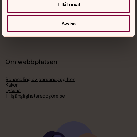
Bli medlem
Tillåt urval
Lediga jobb
Ge en gåva
Organisation
Act Svenska kyrkan
Avvisa
Svenska kyrkan i utlandet
Press – nationell nivå
Om webbplatsen
Behandling av personuppgifter
Kakor
Lyssna
Tillgänglighetsredogörelse