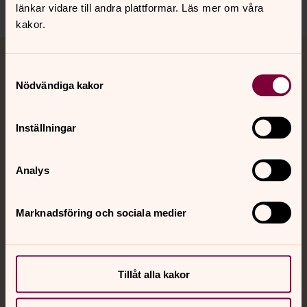
länkar vidare till andra plattformar. Läs mer om våra
kakor.
Tillbaka till toppen
Tillbaka till innehållet
Jourhavande präst
Samtyckesval
Nödvändiga kakor
Akut samtals- och krisstöd. Prata eller chatta anonymt
med en präst på kvällar och nätter.
Inställningar
Chatt
Analys
Digitalt brev
Telefon 112
Marknadsföring och sociala medier
Svenska kyrkan
Tillåt alla kakor
Hitta församling