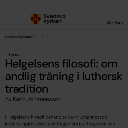
Till innehållet
Till undermeny
Sök
Meny
Svenska kyrkans enhet för forskning och analys
Lyssna
Helgelsens filosofi: om
andlig träning i luthersk
tradition
Av Karin Johannesson
I
Helgelsens filosofi
behandlar Karin Johannesson
luthersk spiritualitet och frågan om hur helgelsen kan