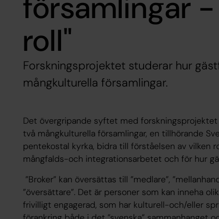
församlingar 
roll"
Forskningsprojektet studerar hur gästfr
mångkulturella församlingar.
Det övergripande syftet med forskningsprojektet 
två mångkulturella församlingar, en tillhörande S
pentekostal kyrka, bidra till förståelsen av vilken ro
mångfalds-och integrationsarbetet och för hur gäst
”Broker” kan översättas till ”medlare”, ”mellanhand
”översättare”. Det är personer som kan inneha olik
frivilligt engagerad, som har kulturell-och/eller 
förankring både i det ”svenska” sammanhanget och