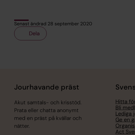
Senast ändrad 28 september 2020
Dela
Tillbaka till toppen
Tillbaka till innehållet
Jourhavande präst
Svens
Hitta f
Akut samtals- och krisstöd.
Bli med
Prata eller chatta anonymt
Lediga 
med en präst på kvällar och
Ge en g
Organis
nätter.
Act Sve