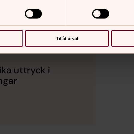
, samt möjliggör att få syn på vad i olika
t mångfalds-och integrationsarbete.
se
Tillåt urval
ka uttryck i
ngar