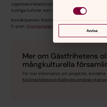
organisatoriska/strukturella likheter och skillnader
kyrkliga kulturer som möjliggör eller hindrar i et
Kontaktperson: Kristina Helgesson Kjellin
E-post:
Kristina.Helgesson.Kjellin@svenskakyrkan.
Avvisa
Mer om Gästfrihetens oli
mångkulturella församli
För mer information om projektet, kontakta
Kristina.Helgesson.Kjellin@svenskakyrkan.se