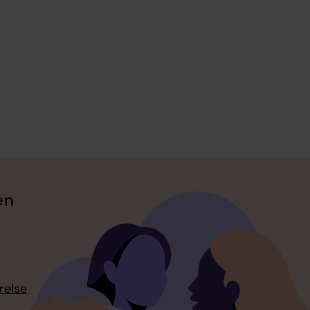
en
relse