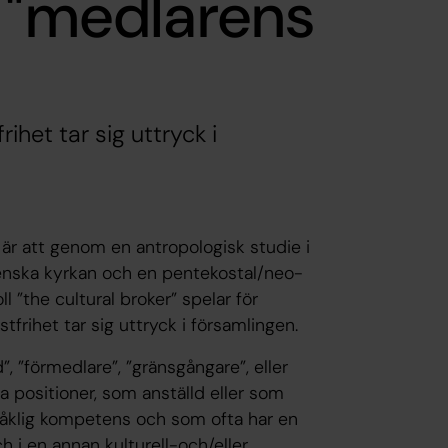
- "medlarens
ihet tar sig uttryck i
är att genom en antropologisk studie i
venska kyrkan och en pentekostal/neo-
ll ”the cultural broker” spelar för
frihet tar sig uttryck i församlingen.
”, ”förmedlare”, ”gränsgångare”, eller
a positioner, som anställd eller som
språklig kompetens och som ofta har en
 i en annan kulturell-och/eller