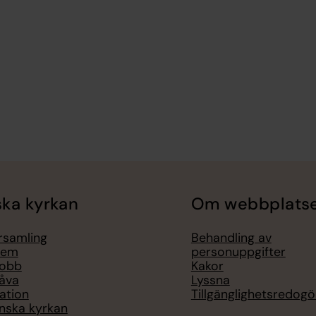
ka kyrkan
Om webbplats
örsamling
Behandling av
lem
personuppgifter
jobb
Kakor
åva
Lyssna
ation
Tillgänglighetsredogö
nska kyrkan