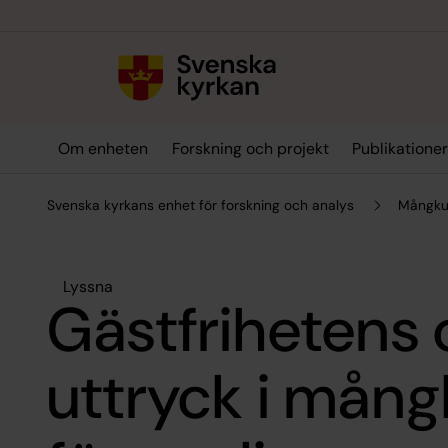
Till innehållet
Till undermeny
Om enheten
Forskning och projekt
Publikatione
Svenska kyrkans enhet för forskning och analys
Mångkul
Lyssna
Gästfrihetens 
uttryck i mång