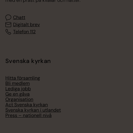
med en präst på kvällar och nätter.
Chatt
Digitalt brev
Telefon 112
Svenska kyrkan
Hitta församling
Bli medlem
Lediga jobb
Ge en gåva
Organisation
Act Svenska kyrkan
Svenska kyrkan i utlandet
Press – nationell nivå