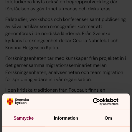
fallstudierna knyts också en begreppsutveckling där
förståelsen av gästfrihet utmanas och diskuteras.
Fallstudier, workshops och konferenser samt publicering
av såväl artiklar som monografier kommer att
genomföras i de nordiska länderna. Från Svenska
kyrkans forskningsenhet deltar Cecilia Nahnfeldt och
Kristina Helgesson Kjellin.
Forskningsenheten tar med kunskaper från projektet in i
det gemensamma migrationsseminariet mellan
Forskningsenheten, analysenheten och team migration
för spridning vidare in i vår organisation.
I den kritiska traditionen från Foucault finns en
grundläggande insikt om att gästfrihet betyder
ingenting annat än en modern form av styrning
(Foucault 1991). Även om det finns andra praktiker som
syftar till mindre restriktiva mönster för integration än
Samtycke
Information
Om
vad vi ser i nation/välfärdsstater, finns det likväl en