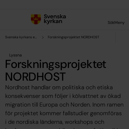
Till innehållet
Till undermeny
Sök
Meny
Svenska kyrkans enhet för forskning och analys
Forskningsprojektet NORDHOST
Lyssna
Forskningsprojektet
NORDHOST
Nordhost handlar om politiska och etiska
konsekvenser som följer i kölvattnet av ökad
migration till Europa och Norden. Inom ramen
för projektet kommer fallstudier genomföras
i de nordiska länderna, workshops och