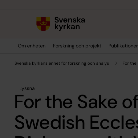
Till innehållet
Till undermeny
Om enheten
Forskning och projekt
Publikatione
Svenska kyrkans enhet för forskning och analys
For the
Lyssna
For the Sake o
Swedish Eccles