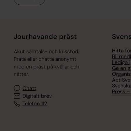
Tillbaka till toppen
Tillbaka till innehållet
Jourhavande präst
Svens
Hitta f
Akut samtals- och krisstöd.
Bli med
Prata eller chatta anonymt
Lediga 
med en präst på kvällar och
Ge en g
Organis
nätter.
Act Sve
Svenska
Chatt
Press – 
Digitalt brev
Telefon 112