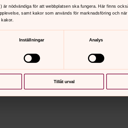
mself known as a distinct voice in the
) är nödvändiga för att webbplatsen ska fungera. Här finns ocks
pplevelse, samt kakor som används för marknadsföring och när vi
ted and contributes with critical and
 kakor.
een church and state. This book offers
ussion on ecclesiology and politics
t. Contributors: Jonas Ideström,
Inställningar
Analys
dmark, Göran Gunner, Ninna Edgardh,
 Swedish ecclesiology in dialogue with
ne, Or., 2010. ISBN: 9781608991082.
Tillåt urval