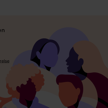
en
relse