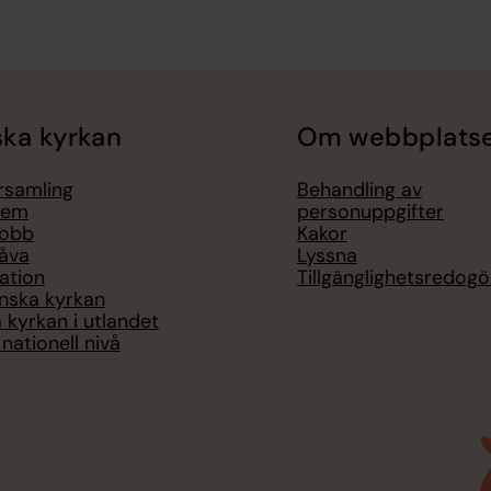
ka kyrkan
Om webbplats
örsamling
Behandling av
lem
personuppgifter
jobb
Kakor
åva
Lyssna
ation
Tillgänglighetsredogö
nska kyrkan
 kyrkan i utlandet
nationell nivå