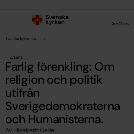
Till innehållet
Till undermeny
Sök
Meny
Svenska kyrkans enhet för forskning och analys
Lyssna
Farlig förenkling: Om
religion och politik
utifrån
Sverigedemokraterna
och Humanisterna.
Av Elisabeth Gerle