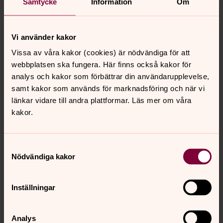
Samtycke
Information
Om
politik är betydligt mer komplicerat. Med hjälp av Jürgen
Habermas och andra visar Gerle på de komplexa
rötterna i det vi kallar upplysning och sanning.
Vi använder kakor
”Den Andre” riskerar att hamna utanför, särskilt om du är
Vissa av våra kakor (cookies) är nödvändiga för att
muslim. Förenklingarna döljer att förhållandet mellan
webbplatsen ska fungera. Här finns också kakor för
religion och politik är betydligt mer komplicerat. Det
analys och kakor som förbättrar din användarupplevelse,
svenska blir sekulärt, till och med sekularistiskt, dvs
samt kakor som används för marknadsföring och när vi
antireligiöst.
länkar vidare till andra plattformar. Läs mer om våra
kakor.
Gerle, Elisabeth, Farlig förenkling: om religion och politik
utifrån Sverigedemokraterna och Humanisterna, Nya
Doxa, Nora, 2010. ISBN: 9789157805652.
Samtyckesval
Nödvändiga kakor
Inställningar
Senast ändrad 6 oktober 2022
Dela
Analys