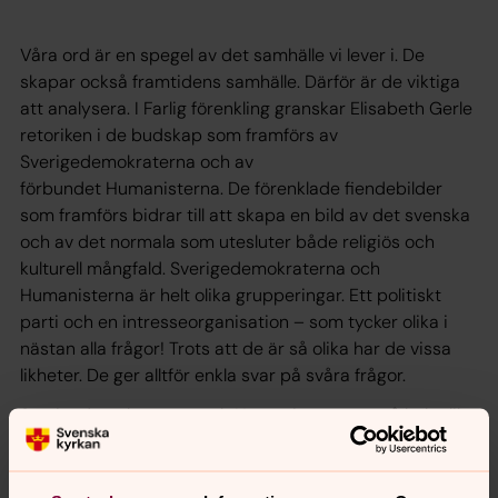
Våra ord är en spegel av det samhälle vi lever i. De
skapar också framtidens samhälle. Därför är de viktiga
att analysera. I
Farlig förenkling
granskar Elisabeth Gerle
retoriken i de budskap som framförs av
Sverigedemokraterna och av
förbundet Humanisterna. De förenklade fiendebilder
som framförs bidrar till att skapa en bild av det svenska
och av det normala som utesluter både religiös och
kulturell mångfald. Sverigedemokraterna och
Humanisterna är helt olika grupperingar. Ett politiskt
parti och en intresseorganisation – som tycker olika i
nästan alla frågor! Trots att de är så olika har de vissa
likheter. De ger alltför enkla svar på svåra frågor.
Sverigedemokraterna och Humanisterna är två helt olika
grupperingar, med olika åsikter. Trots detta finns det
likheter. De ger enkla svar på svåra frågor. Dessa
förenklingar döljer att förhållandet mellan religion och