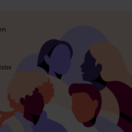
en
relse