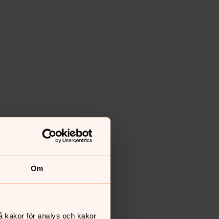
Om
å kakor för analys och kakor