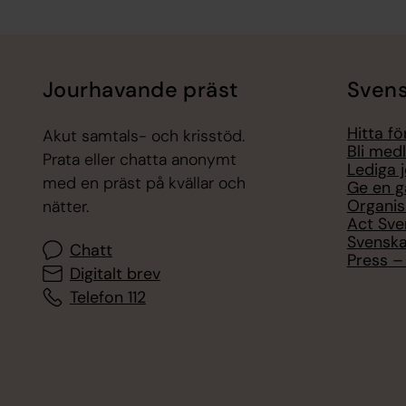
Tillbaka till toppen
Tillbaka till innehållet
Jourhavande präst
Svens
Hitta f
Akut samtals- och krisstöd.
Bli med
Prata eller chatta anonymt
Lediga 
med en präst på kvällar och
Ge en g
Organis
nätter.
Act Sve
Svenska
Chatt
Press – 
Digitalt brev
Telefon 112