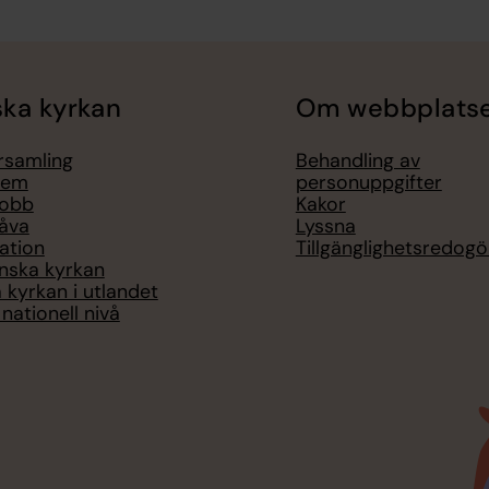
ka kyrkan
Om webbplats
örsamling
Behandling av
lem
personuppgifter
jobb
Kakor
åva
Lyssna
ation
Tillgänglighetsredogö
nska kyrkan
 kyrkan i utlandet
nationell nivå