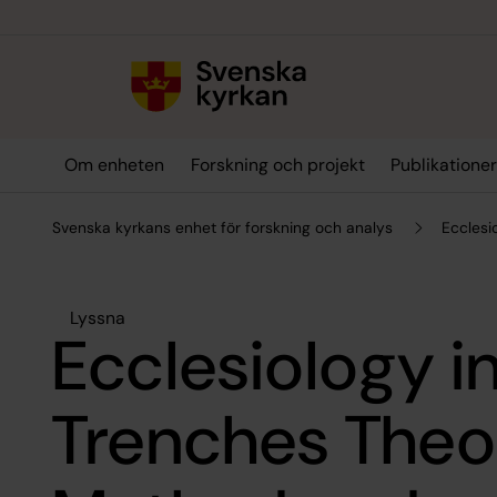
Till innehållet
Till undermeny
Om enheten
Forskning och projekt
Publikatione
Svenska kyrkans enhet för forskning och analys
Ecclesi
Lyssna
Ecclesiology i
Trenches Theo