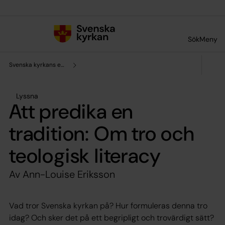
Till innehållet
Till undermeny
Sök
Meny
Svenska kyrkans enhet för forskning och analys
Lyssna
Att predika en
tradition: Om tro och
teologisk literacy
Av Ann-Louise Eriksson
Vad tror Svenska kyrkan på? Hur formuleras denna tro
idag? Och sker det på ett begripligt och trovärdigt sätt?