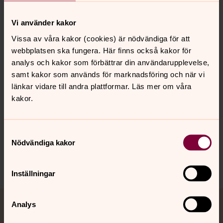
för att diskutera Svenska kyrkans predikan. Literacy
handlar om att kunna uppfatta, tolka och kommunicera
Vi använder kakor
meningen med vad som sägs. Hur sker det i ett kyrkligt
sammanhang?
Vissa av våra kakor (cookies) är nödvändiga för att
webbplatsen ska fungera. Här finns också kakor för
Eriksson, Anne-Louise,
Att predika en tradition: om tro
analys och kakor som förbättrar din användarupplevelse,
och teologisk literacy
, Arcus, Lund, 2012. ISBN:
samt kakor som används för marknadsföring och när vi
9789188552976.
länkar vidare till andra plattformar. Läs mer om våra
kakor.
Samtyckesval
Nödvändiga kakor
Senast ändrad 6 oktober 2022
Dela
Inställningar
Tillbaka till toppen
Tillbaka till innehållet
Analys
Jourhavande präst