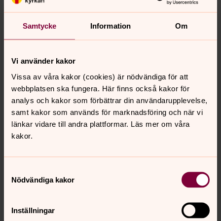
Samtycke
Information
Om
I kyrkans valv finns några målningar från 1200-talet, och
Vi använder kakor
flera från 1500-talet. I kyrkan, som är en korskyrka, kan
Vissa av våra kakor (cookies) är nödvändiga för att
man lätt urskilja en äldre del, orienterad i öster-väster.
webbplatsen ska fungera. Här finns också kakor för
Den södra och norra korsarmen byggdes på 1600-
analys och kakor som förbättrar din användarupplevelse,
respektive 1700-talet.
samt kakor som används för marknadsföring och när vi
Till den äldsta kyrkan hörde en rikt järnbeslagen dörr
länkar vidare till andra plattformar. Läs mer om våra
som numera är placerad innanför vapenhuset. I södra
kakor.
väggen i östra koret finns en "tittglugg", som troligen var
till för att brottslingar och människor med smittsamma
sjukdomar som inte fick komma in i kyrkan ändå skulle
Samtyckesval
ha möjlighet att följa mässan.
Nödvändiga kakor
Kyrkobeskrivning över Veta kyrka
Inställningar