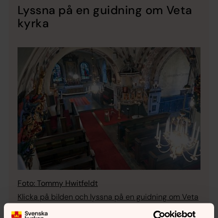
Lyssna på en guidning om Veta
kyrka
Foto: Tommy Hwitfeldt
Klicka på bilden och lyssna på en guidning om Veta
kyrka