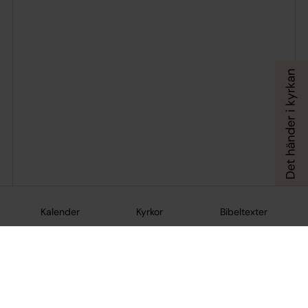
Kalender
Kyrkor
Bibeltexter