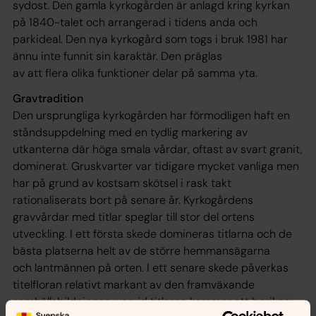
sydost. Den gamla kyrkogården är anlagd kring kyrkan
på 1840-talet och arrangerad i tidens anda och
parkideal. Den nya kyrkogård som togs i bruk 1981 har
ännu inte funnit sin karaktär. Den präglas
av att flera olika funktioner delar på samma yta.
Gravtradition
Den ursprungliga kyrkogården har förmodligen haft en
ståndsuppdelning med en tydlig markering av
utkanterna där höga smala vårdar, oftast av svart granit,
dominerat. Gruskvarter var tidigare mycket vanliga men
har på grund av kostsam skötsel i rask takt
rationaliserats bort på senare år. Kyrkogårdens
gravvårdar med titlar speglar till stor del ortens
utveckling. I ett första skede domineras titlarna och de
bästa platserna helt av de större hemmansägarna
och lantmännen på orten. I ett senare skede påverkas
titelfloran relativt markant av den framväxande
samhällsbildningen, varvid titlarna kommer att berikas