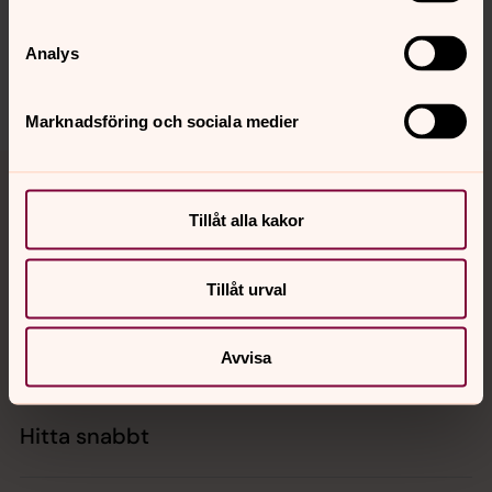
folkungabygden.pastorat@svenskakyrkan.se
Dela
Analys
Marknadsföring och sociala medier
Tillbaka till toppen
Tillbaka till innehållet
Tillåt alla kakor
Kontakt
Tillåt urval
Kalender
Avvisa
Hitta snabbt