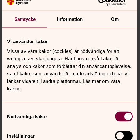
med hantverkare, akademiker, företagare och
tjänstemän.
Samtycke
Information
Om
Följande gravskick finns på
kyrkogården
Vi använder kakor
Kistgravplats
Vissa av våra kakor (cookies) är nödvändiga för att
Askgravplats
webbplatsen ska fungera. Här finns också kakor för
Minneslund
analys och kakor som förbättrar din användarupplevelse,
samt kakor som används för marknadsföring och när vi
Väderstads kyrka
länkar vidare till andra plattformar. Läs mer om våra
kakor.
Kyrkan ligger mitt i samhället och invigdes år 1840.
Samtyckesval
Nödvändiga kakor
Senast ändrad 29 januari 2026
Synpunkter eller frågor på sidans
innehåll?
Inställningar