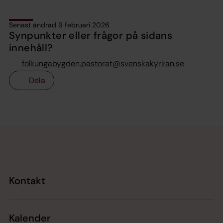
Senast ändrad 9 februari 2026
Synpunkter eller frågor på sidans
innehåll?
folkungabygden.pastorat@svenskakyrkan.se
Dela
Tillbaka till toppen
Tillbaka till innehållet
Kontakt
Kalender