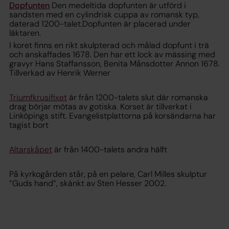
Dopfunten
Den medeltida dopfunten är utförd i
sandsten med en cylindrisk cuppa av romansk typ,
daterad 1200-talet.Dopfunten är placerad under
läktaren.
I koret finns en rikt skulpterad och målad dopfunt i trä
och anskaffades 1678. Den har ett lock av mässing med
gravyr Hans Staffansson, Benita Månsdotter Annon 1678.
Tillverkad av Henrik Werner
Triumfkrusifixet
är från 1200-talets slut där romanska
drag börjar mötas av gotiska. Korset är tillverkat i
Linköpings stift. Evangelistplattorna på korsändarna har
tagist bort
Altarskåpet
är från 1400-talets andra hälft
På kyrkogården står, på en pelare, Carl Milles skulptur
”Guds hand”, skänkt av Sten Hesser 2002.