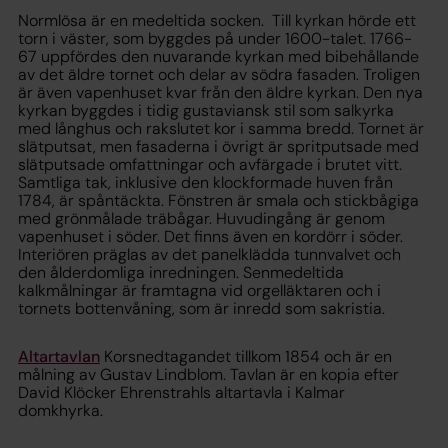
Normlösa är en medeltida socken. Till kyrkan hörde ett
torn i väster, som byggdes på under 1600-talet. 1766-
67 uppfördes den nuvarande kyrkan med bibehållande
av det äldre tornet och delar av södra fasaden. Troligen
är även vapenhuset kvar från den äldre kyrkan. Den nya
kyrkan byggdes i tidig gustaviansk stil som salkyrka
med långhus och rakslutet kor i samma bredd. Tornet är
slätputsat, men fasaderna i övrigt är spritputsade med
slätputsade omfattningar och avfärgade i brutet vitt.
Samtliga tak, inklusive den klockformade huven från
1784, är spåntäckta. Fönstren är smala och stickbågiga
med grönmålade träbågar. Huvudingång är genom
vapenhuset i söder. Det finns även en kordörr i söder.
Interiören präglas av det panelklädda tunnvalvet och
den ålderdomliga inredningen. Senmedeltida
kalkmålningar är framtagna vid orgelläktaren och i
tornets bottenvåning, som är inredd som sakristia.
Altartavlan
Korsnedtagandet tillkom 1854 och är en
målning av Gustav Lindblom. Tavlan är en kopia efter
David Klöcker Ehrenstrahls altartavla i Kalmar
domkhyrka.