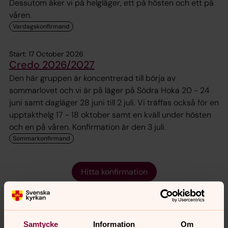
Dessutom åker vi på helgläger, ett på hösten och ett på
våren.
Start: 17 October 2026
Credo 2026/2027
Den här gruppen är koncentrerad till börja av
sommarlovet och vi är på läger på Södra Hoka 20 - 24
juni samt dagläger 28 juni till 2 juli. Vi träffas också för en
upptakthelg 17 - 18 oktober samt en kväll under hösten
och en på våren. Konfirmation är den 3 juli.
Hitta konfirmation
Vad är konfirmation?
Samtycke
Information
Om