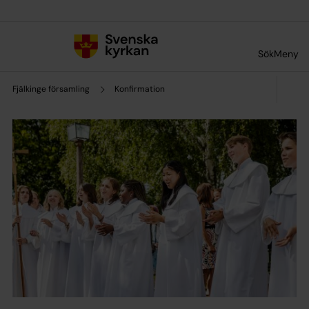
Till innehållet
Till undermeny
Sök
Meny
Fjälkinge församling
Konfirmation