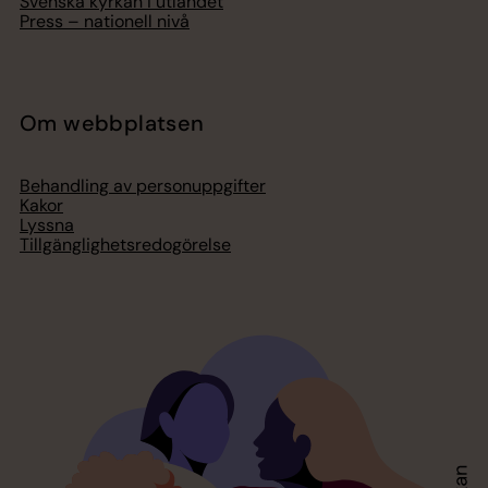
Svenska kyrkan i utlandet
Press – nationell nivå
Om webbplatsen
Behandling av personuppgifter
Kakor
Lyssna
Tillgänglighetsredogörelse