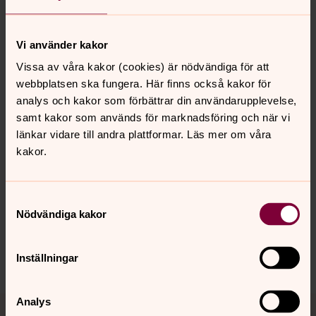
Frågor och svar
Vi använder kakor
Anledningar att konfirmeras
Vissa av våra kakor (cookies) är nödvändiga för att
Det finns många anledningar att bli konfirmand!
webbplatsen ska fungera. Här finns också kakor för
analys och kakor som förbättrar din användarupplevelse,
samt kakor som används för marknadsföring och när vi
länkar vidare till andra plattformar. Läs mer om våra
Senast ändrad 2 juli 2026
kakor.
Synpunkter eller frågor på sidans
innehåll?
Samtyckesval
fjalkinge.forsamling@svenskakyrkan.se
Nödvändiga kakor
Dela
Inställningar
Tillbaka till toppen
Tillbaka till innehållet
Analys