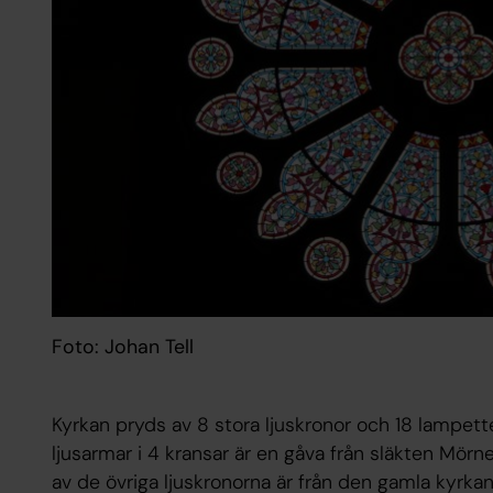
Foto: Johan Tell
Kyrkan pryds av 8 stora ljuskronor och 18 lampett
ljusarmar i 4 kransar är en gåva från släkten Mörn
av de övriga ljuskronorna är från den gamla kyrkan