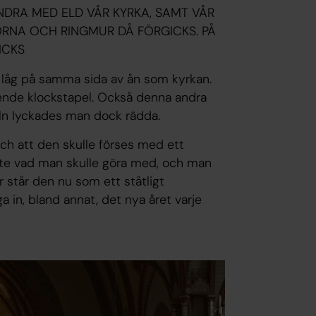
NDRA MED ELD VÅR KYRKA, SAMT VÅR
RNA OCH RINGMUR DÅ FÖRGICKS. PÅ
ICKS
 låg på samma sida av ån som kyrkan.
ående klockstapel. Också denna andra
eln lyckades man dock rädda.
ch att den skulle förses med ett
inte vad man skulle göra med, och man
r står den nu som ett ståtligt
 in, bland annat, det nya året varje