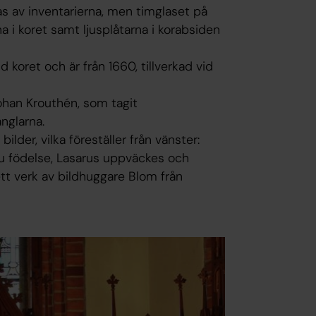
s av inventarierna, men timglaset på
 i koret samt ljusplåtarna i korabsiden
oret och är från 1660, tillverkad vid
ohan Krouthén, som tagit
nglarna.
lder, vilka föreställer från vänster:
su födelse, Lasarus uppväckes och
tt verk av bildhuggare Blom från