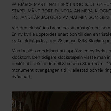
PÅ FJÄRDE MARTII NATT SEX TJUGO SJUTTONHU
STAPEL MÅND BORT-DUNDRA. ÄN MERA, KLOCKO
FÖLJANDE ÅR JAG GÖTS AV MALMEN SOM GENF
Vid den eldsvådan brann också prästgården, som
En ny kyrka uppfördes snart och till den en frist
kyrka eldhärjades, den 23 januari 1893. Klockstap
Man beslöt omedelbart att uppföra en ny kyrka, o
klocktorn. Den tidigare klockstapeln visste man 
beslöt att skänka den till Skansen i Stockholm. Dä
monument över gången tid i Hällestad och får ringa
nyårsnatt.