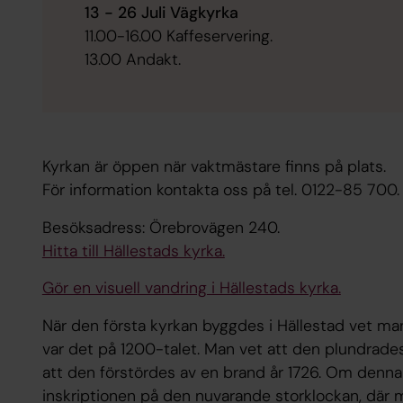
13 - 26 Juli Vägkyrka
11.00-16.00 Kaffeservering.
13.00 Andakt.
Kyrkan är öppen när vaktmästare finns på plats.
För information kontakta oss på tel. 0122-85 700.
Besöksadress: Örebrovägen 240.
Hitta till Hällestads kyrka.
Gör en visuell vandring i Hällestads kyrka.
När den första kyrkan byggdes i Hällestad vet m
var det på 1200-talet. Man vet att den plundrades
att den förstördes av en brand år 1726. Om denna 
inskriptionen på den nuvarande storklockan, där m