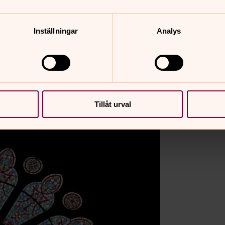
ggd som en korskyrka i gotisk stil med
Inställningar
Analys
 rymde kyrkan c:a 900 personer, men
mmer kyrkan i dag c:a 500 personer.
rt vackra rosettfönster. Fönstren i
agens tavlor, Jesus som den gode
Tillåt urval