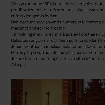
Vid kyrkbranden 1893 kunde inte så mycket rädda
predikstolen och de två stora mässingsljusstakarna
är från den gamla kyrkan.
Den dopfunt som används numera står framme vid k
mässingsbruket i Norrköping.
Takmålningarna i koret är målade av konstnären J
Hällestadsungdomar och barn som förebilder till ä
Johan Krouthén, har också målat altarskåpets fem bi
Petrus går på vattnet, Jesus välsignar barnen, Je
Jesus Getsemane örtagård. Själva altarskåpet är e
Arboga.