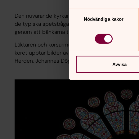
Samtyckesval
Den nuvarande kyrkan invigdes år 1895. Den är by
Nödvändiga kakor
de typiska spetsbågarna i alla valv. Från början
genom att bänkarna tagits bort i sidoskeppet, ry
Läktaren och korsarmarna är försedda med underba
koret upptar bilder av från vänster: Moses med l
Herden, Johannes Döparen och Martin Luther.
Avvisa