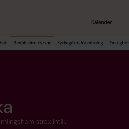
Kalender
het
Besök våra kyrkor
Kyrkogårdsförvaltning
Fastighet
ka
lingshem strax intill.