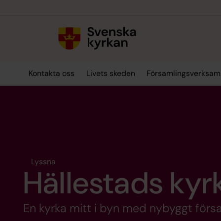
Till innehållet
Till undermeny
Kontakta oss
Livets skeden
Församlingsverksam
Lyssna
Hällestads kyr
En kyrka mitt i byn med nybyggt försam