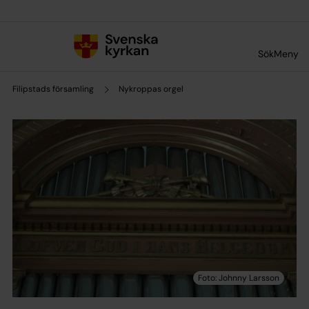
Till innehållet
Till undermeny
Sök
Meny
Filipstads församling
Nykroppas orgel