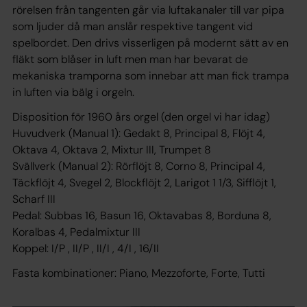
rörelsen från tangenten går via luftakanaler till var pipa
som ljuder då man anslår respektive tangent vid
spelbordet. Den drivs visserligen på modernt sätt av en
fläkt som blåser in luft men man har bevarat de
mekaniska tramporna som innebar att man fick trampa
in luften via bälg i orgeln.
Disposition för 1960 års orgel (den orgel vi har idag)
Huvudverk (Manual 1): Gedakt 8, Principal 8, Flöjt 4,
Oktava 4, Oktava 2, Mixtur III, Trumpet 8
Svällverk (Manual 2): Rörflöjt 8, Corno 8, Principal 4,
Täckflöjt 4, Svegel 2, Blockflöjt 2, Larigot 1 1/3, Sifflöjt 1,
Scharf III
Pedal: Subbas 16, Basun 16, Oktavabas 8, Borduna 8,
Koralbas 4, Pedalmixtur III
Koppel: I/P , II/P , II/I , 4/I , 16/II
Fasta kombinationer: Piano, Mezzoforte, Forte, Tutti