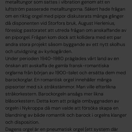
metalltungor som sattes i vibration genom att en
luftström passerade metalltungorna. Säkert hade frågan
om en riktig orgel med pipor diskuterats många gånger
då disponenten vid Storfors bruk, August Herlenius,
föreslog pastoratet att utreda frågan om anskaffande av
en piporgel. Frågan kom dock att kollidera med ett par
andra stora projekt såsom byggande av ett nytt skolhus
och utvidgning av kyrkogården.
Under perioden 1940-1980 präglades vårt land av en
önskan att avskaffa de gamla fransk-romantiska
orglarna från början av 1900-talet och ersätta dem med
barockorglar. En romantisk orgel innehåller många
pipsorter med s.k stråkstämmor. Man ville efterlikna
stråkorkestern. Barockorgeln ansågs mer likna
blåsorkestern. Detta kom att prägla ombyggnaden av
orgeln i Nykroppa då man valde att försöka skapa en
blandning av både romantik och barock i orgelns klanger
och disposition.
Dagens orgel är en pneumatisk orgel (ett system där