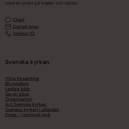
med en präst på kvällar och nätter.
Chatt
Digitalt brev
Telefon 112
Svenska kyrkan
Hitta församling
Bli medlem
Lediga jobb
Ge en gåva
Organisation
Act Svenska kyrkan
Svenska kyrkan i utlandet
Press – nationell nivå