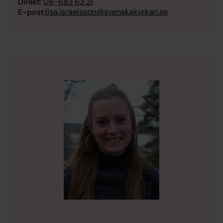
Direkt:
08-683 63 21
lisa.israelsson@svenskakyrkan.se
E-post: