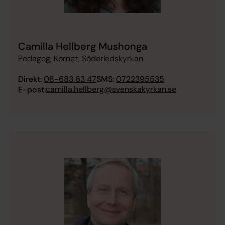
Camilla Hellberg Mushonga
Pedagog, Kornet, Söderledskyrkan
Direkt:
08-683 63 47
SMS:
0722395535
camilla.hellberg@svenskakyrkan.se
E-post: