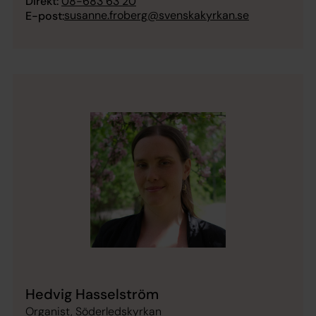
Direkt:
08-683 63 20
susanne.froberg@svenskakyrkan.se
E-post:
Hedvig Hasselström
Organist, Söderledskyrkan