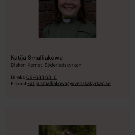
Katija Smalliakowa
Diakon, Kornet, Söderledskyrkan
Direkt:
08-683 63 16
katija.smalliakowa@svenskakyrkan.se
E-post: