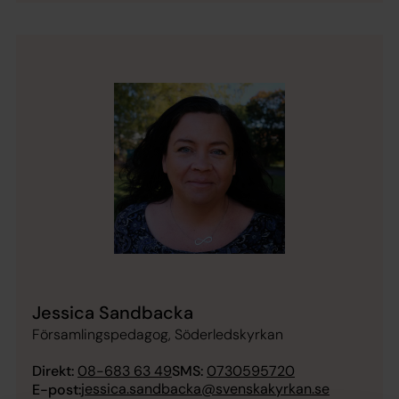
Jessica Sandbacka
Församlingspedagog, Söderledskyrkan
Direkt:
08-683 63 49
SMS:
0730595720
jessica.sandbacka@svenskakyrkan.se
E-post: