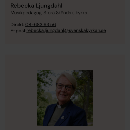
Rebecka Ljungdahl
Musikpedagog, Stora Sköndals kyrka
Direkt:
08-683 63 56
rebecka.ljungdahl@svenskakyrkan.se
E-post: