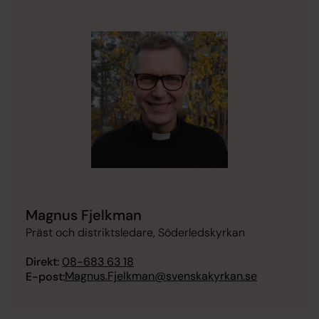
Magnus Fjelkman
Präst och distriktsledare, Söderledskyrkan
Direkt:
08-683 63 18
Magnus.Fjelkman@svenskakyrkan.se
E-post: