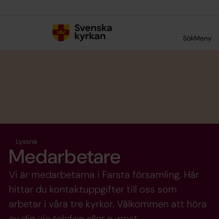
Till innehållet
Till undermeny
Sök
Meny
Lyssna
Medarbetare
Vi är medarbetarna i Farsta församling. Här
hittar du kontaktuppgifter till oss som
arbetar i våra tre kyrkor. Välkommen att höra
av dig via telefon eller e-post.