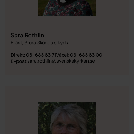
Sara Rothlin
Präst, Stora Sköndals kyrka
Direkt:
08-683 63 71
Växel:
08-683 63 00
sara.rothlin@svenskakyrkan.se
E-post: