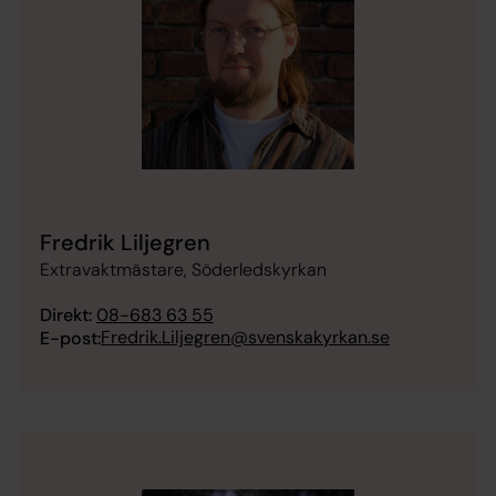
Fredrik Liljegren
Extravaktmästare, Söderledskyrkan
Direkt:
08-683 63 55
Fredrik.Liljegren@svenskakyrkan.se
E-post: