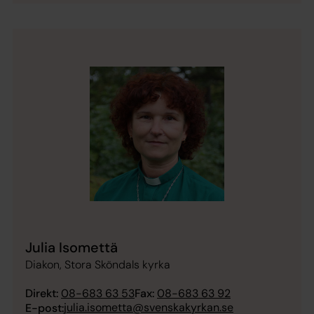
Julia Isomettä
Diakon, Stora Sköndals kyrka
Direkt:
08-683 63 53
Fax:
08-683 63 92
julia.isometta@svenskakyrkan.se
E-post: