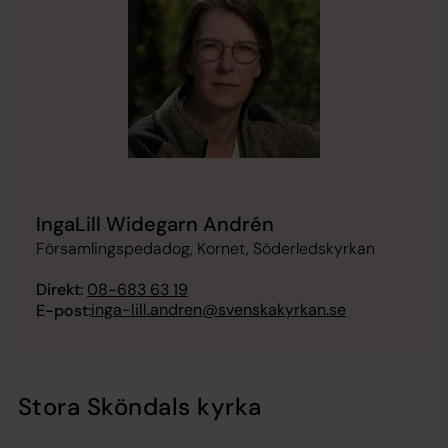
IngaLill Widegarn Andrén
Församlingspedadog, Kornet, Söderledskyrkan
Direkt:
08-683 63 19
inga-lill.andren@svenskakyrkan.se
E-post:
Stora Sköndals kyrka