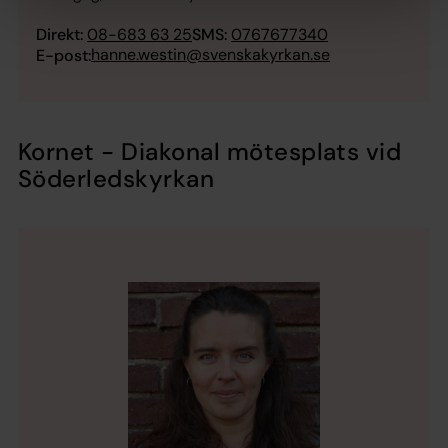
Direkt:
08-683 63 25
SMS:
0767677340
hanne.westin@svenskakyrkan.se
E-post:
Kornet - Diakonal mötesplats vid
Söderledskyrkan