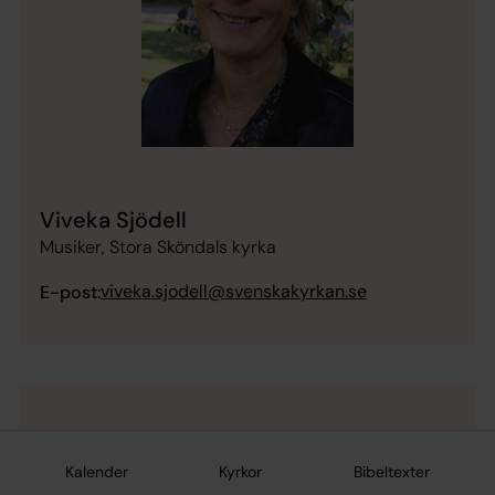
Viveka Sjödell
Musiker, Stora Sköndals kyrka
viveka.sjodell@svenskakyrkan.se
E-post:
Kalender
Kyrkor
Bibeltexter