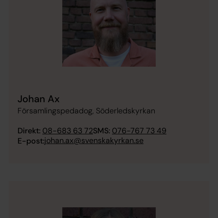
Johan Ax
Församlingspedadog, Söderledskyrkan
Direkt:
08-683 63 72
SMS:
076-767 73 49
johan.ax@svenskakyrkan.se
E-post: