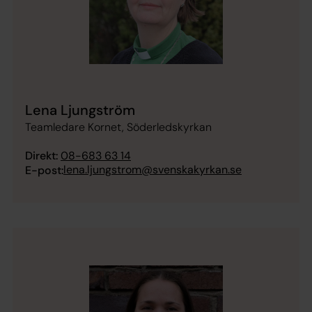
Lena Ljungström
Teamledare Kornet, Söderledskyrkan
Direkt:
08-683 63 14
lena.ljungstrom@svenskakyrkan.se
E-post: