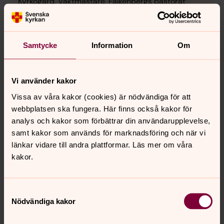
Kyrkogård, Vaktmästare, Falkenbergs pastorat
Direkt:
0346-372 23
SMS:
0724-65 32 89
katharina.springer@svenskakyrkan.se
E-post:
Samtycke
Information
Om
Mer om Katharina Springer
Kyrkvaktmästare i Ullaredsdelen
Vi använder kakor
Vissa av våra kakor (cookies) är nödvändiga för att
webbplatsen ska fungera. Här finns också kakor för
analys och kakor som förbättrar din användarupplevelse,
samt kakor som används för marknadsföring och när vi
länkar vidare till andra plattformar. Läs mer om våra
kakor.
Samtyckesval
Nödvändiga kakor