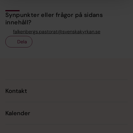
Synpunkter eller frågor på sidans
innehåll?
falkenbergs.pastorat@svenskakyrkan.se
Dela
Tillbaka till toppen
Tillbaka till innehållet
Kontakt
Kalender