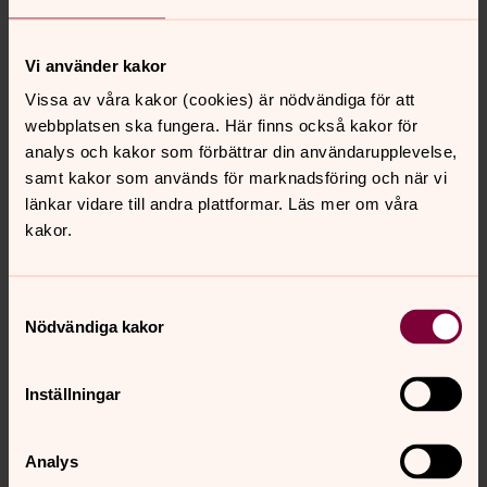
Vi använder kakor
Vissa av våra kakor (cookies) är nödvändiga för att
webbplatsen ska fungera. Här finns också kakor för
analys och kakor som förbättrar din användarupplevelse,
samt kakor som används för marknadsföring och när vi
Plantering på gång.
länkar vidare till andra plattformar. Läs mer om våra
kakor.
Senast ändrad 25 juni 2018
Samtyckesval
Synpunkter eller frågor på sidans
Nödvändiga kakor
innehåll?
falkenbergs.pastorat@svenskakyrkan.se
Inställningar
Dela
Analys