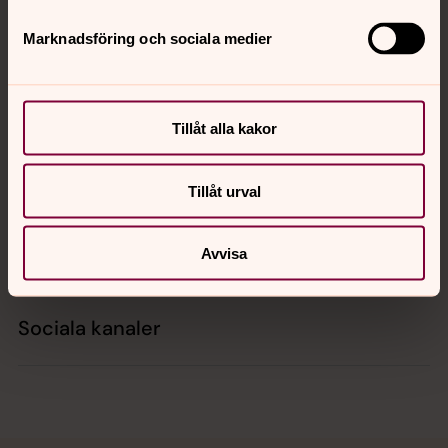
Tillbaka till toppen
Tillbaka till innehållet
Marknadsföring och sociala medier
Kontakt
Tillåt alla kakor
Kalender
Tillåt urval
Hitta snabbt
Avvisa
Sociala kanaler