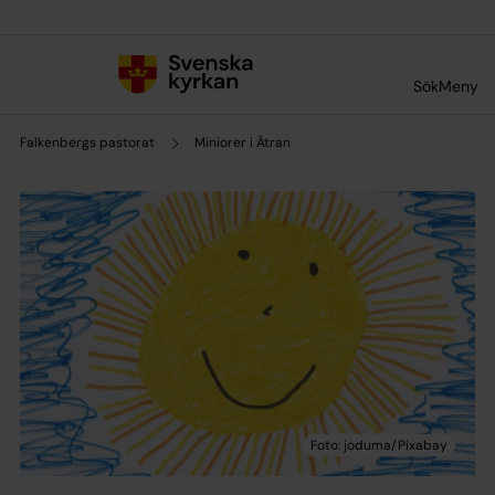
Till innehållet
Till undermeny
Sök
Meny
Falkenbergs pastorat
Miniorer i Ätran