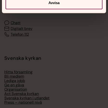
Akut samtals- och krisstöd. Prata eller chatta anonymt
Avvisa
med en präst på kvällar och nätter.
Chatt
Digitalt brev
Telefon 112
Svenska kyrkan
Hitta församling
Bli medlem
Lediga jobb
Ge en gåva
Organisation
Act Svenska kyrkan
Svenska kyrkan i utlandet
Press – nationell nivå