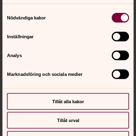
Kontakt
Samtyckesval
Nödvändiga kakor
Kalender
Inställningar
Hitta snabbt
Analys
Marknadsföring och sociala medier
Sociala kanaler
Tillåt alla kakor
Tillåt urval
Jourhavande präst