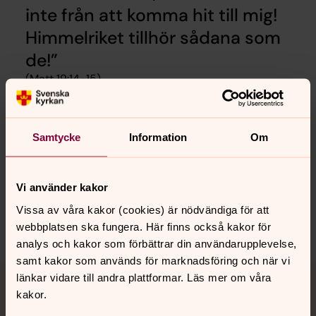
in­te från att kom­ma hit till mig!
Him­mel­ri­ket tillhör såda­na som
de!
(Matt 19:14-15)
Samtycke
Information
Om
Senast ändrad 27 februari 2020
Synpunkter eller frågor på sidans
innehåll?
Vi använder kakor
falkenbergs.pastorat@svenskakyrkan.se
Vissa av våra kakor (cookies) är nödvändiga för att
Dela
webbplatsen ska fungera. Här finns också kakor för
analys och kakor som förbättrar din användarupplevelse,
samt kakor som används för marknadsföring och när vi
Tillbaka till toppen
Tillbaka till innehållet
länkar vidare till andra plattformar. Läs mer om våra
kakor.