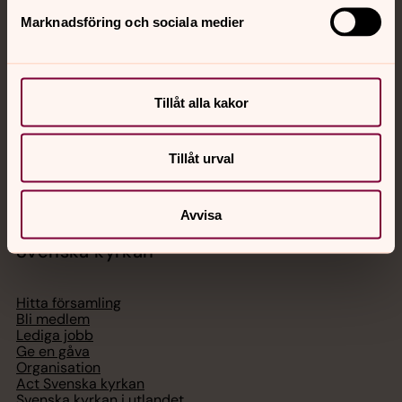
Jourhavande präst
Marknadsföring och sociala medier
Akut samtals- och krisstöd. Prata eller chatta anonymt
med en präst på kvällar och nätter.
Tillåt alla kakor
Chatt
Digitalt brev
Tillåt urval
Telefon 112
Avvisa
Svenska kyrkan
Hitta församling
Bli medlem
Lediga jobb
Ge en gåva
Organisation
Act Svenska kyrkan
Svenska kyrkan i utlandet