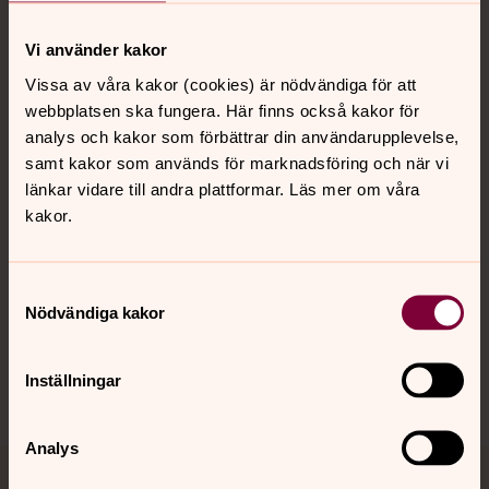
Vi använder kakor
Kontakt
Vissa av våra kakor (cookies) är nödvändiga för att
webbplatsen ska fungera. Här finns också kakor för
analys och kakor som förbättrar din användarupplevelse,
Kalender
samt kakor som används för marknadsföring och när vi
länkar vidare till andra plattformar. Läs mer om våra
kakor.
Hitta snabbt
Samtyckesval
Nödvändiga kakor
Sociala kanaler
Inställningar
Analys