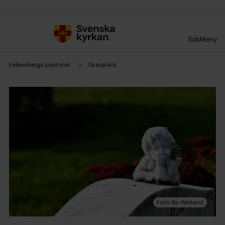
Till innehållet
Till undermeny
Sök
Meny
Falkenbergs pastorat
Gravplats