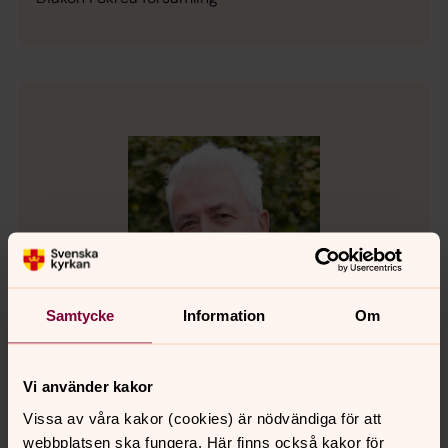
Samtycke
Information
Om
Vi använder kakor
Vissa av våra kakor (cookies) är nödvändiga för att
Krikour Koldalian
webbplatsen ska fungera. Här finns också kakor för