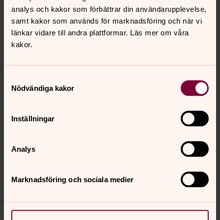
Diakoniassistent, Falkenbergs pastorat
analys och kakor som förbättrar din användarupplevelse,
samt kakor som används för marknadsföring och när vi
Direkt:
0346-371 47
SMS:
0724-65 32 41
länkar vidare till andra plattformar. Läs mer om våra
krikour.koldalian@svenskakyrkan.se
E-post:
kakor.
Mer om Krikour Koldalian
Samtyckesval
Diakoniassistent i Falkenbergs församling
Nödvändiga kakor
Inställningar
Diakoni i Falkenberg & Skrea
Diakoni är kyrkans tjänst i kärlek. Här finner du öppna
Analys
gemenskapsverksamheter, samtal och stöd och mycket
mer!
Marknadsföring och sociala medier
Synpunkter eller frågor på sidans