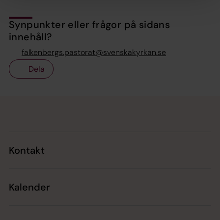
Synpunkter eller frågor på sidans
innehåll?
falkenbergs.pastorat@svenskakyrkan.se
Dela
Tillbaka till toppen
Tillbaka till innehållet
Kontakt
Kalender