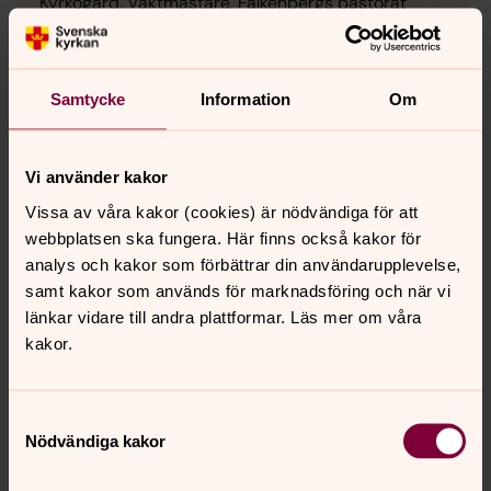
Kyrkogård, Vaktmästare, Falkenbergs pastorat
Direkt:
0346-372 23
SMS:
0724-65 32 89
katharina.springer@svenskakyrkan.se
E-post:
Samtycke
Information
Om
Mer om Katharina Springer
Kyrkvaktmästare i Ullaredsdelen
Vi använder kakor
Vissa av våra kakor (cookies) är nödvändiga för att
webbplatsen ska fungera. Här finns också kakor för
analys och kakor som förbättrar din användarupplevelse,
samt kakor som används för marknadsföring och när vi
länkar vidare till andra plattformar. Läs mer om våra
kakor.
Samtyckesval
Nödvändiga kakor