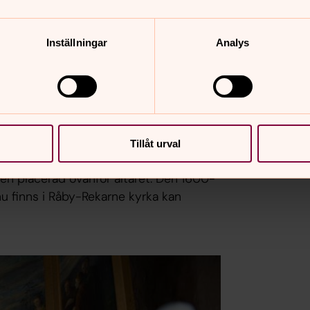
Inställningar
Analys
Tillåt urval
röm i Jäder och skänktes 1801 av löjtnant
 den placerad ovanför altaret. Den 1600-
u finns i Råby-Rekarne kyrka kan