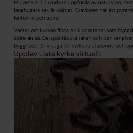
Murarna är i huvudsak uppförda av natursten, men 
långhusets tak är valmat. Gravkoret har ett pyra
lanternin och spira.
Väster om kyrkan finns en klockstapel som byggde
äldre än så. De spåntäckta taken och den omgiva
byggnader är viktiga för kyrkans utseende och spec
Upplev Lista kyrka virtuellt