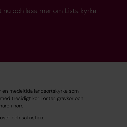
 nu och läsa mer om Lista kyrka.
 är en medeltida landsortskyrka som
ed tresidigt kor i öster, gravkor och
re i norr.
set och sakristian.