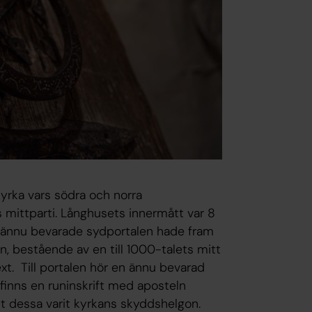
yrka vars södra och norra
mittparti. Långhusets inner­mått var 8
n ännu bevarade sydportalen hade fram
on, bestående av en till 1000-talets mitt
xt. Till portalen hör en ännu bevarad
finns en runinskrift med aposteln
tt dessa varit kyrkans skyddshelgon.