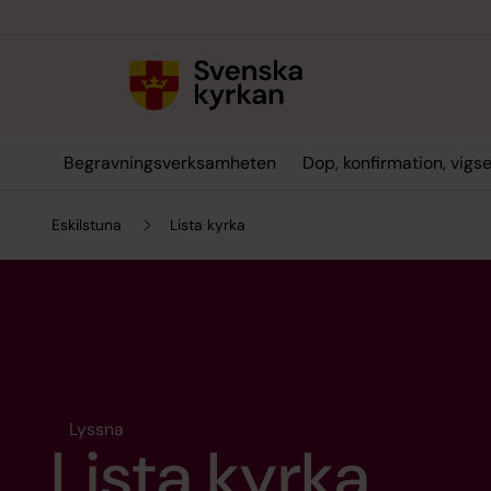
Till innehållet
Till undermeny
Begravningsverksamheten
Dop, konfirmation, vigs
Eskilstuna
Lista kyrka
Lyssna
Lista kyrka