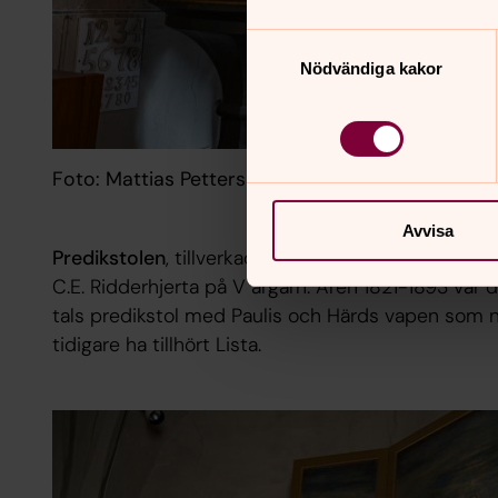
Samtyckesval
Nödvändiga kakor
Foto: Mattias Pettersson
Avvisa
Predikstolen
, tillver­kad av snickaren Nils Hell­st
C.E. Rid­derhjerta på V argarn. Åren 1821-1893 var
tals predikstol med Paulis och Härds vapen som n
tidigare ha tillhört Lista.