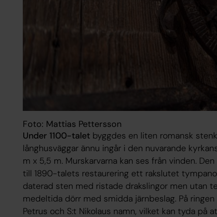
Foto: Mattias Pettersson
Under 1100-talet
byggdes en liten romansk stenk
långhusväggar ännu ingår i den nuvarande kyrkans 
m x 5,5 m. Murskarvarna kan ses från vinden. De
till 1890-talets restaurering ett rakslutet tympan
date­rad sten med ristade drakslingor men utan te
medeltida dörr med smidda järnbeslag. På ringen 
Petrus och S:t Nikolaus namn, vilket kan tyda på a