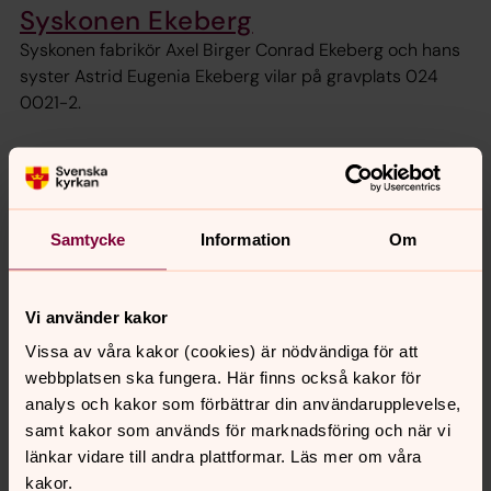
Syskonen Ekeberg
Syskonen fabrikör Axel Birger Conrad Ekeberg och hans
syster Astrid Eugenia Ekeberg vilar på gravplats 024
0021-2.
Förskoleinspektör R W O Per
August Petterssons familjegrav
Belägen på kvarter 24, plats 15-2
Samtycke
Information
Om
Conrad Blomdahl
Vi använder kakor
"Far och mor" kan vi läsa på den stora sockeln. Det ger
Vissa av våra kakor (cookies) är nödvändiga för att
signaler om att det var just far och mor som reste
webbplatsen ska fungera. Här finns också kakor för
stenen på kvarter 27, plats 94.
analys och kakor som förbättrar din användarupplevelse,
samt kakor som används för marknadsföring och när vi
Kommunister Carl Valfrid
länkar vidare till andra plattformar. Läs mer om våra
Sundström och Rådman Carl-
kakor.