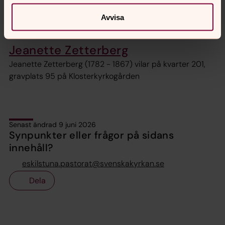
(1802 – 1881) och hans maka Albertina Elisabeth
Avvisa
Amanda Dybeck (1813 – 1870)
Jeanette Zetterberg
Jeanette Zetterberg (1782 - 1867) vilar på kvarter 201,
gravplats 95 på Klosterkyrkogården
Senast ändrad 9 juni 2026
Synpunkter eller frågor på sidans
innehåll?
eskilstuna.pastorat@svenskakyrkan.se
Dela