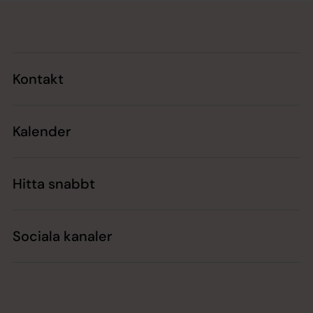
Tillbaka till toppen
Tillbaka till innehållet
Kontakt
Kalender
Hitta snabbt
Sociala kanaler