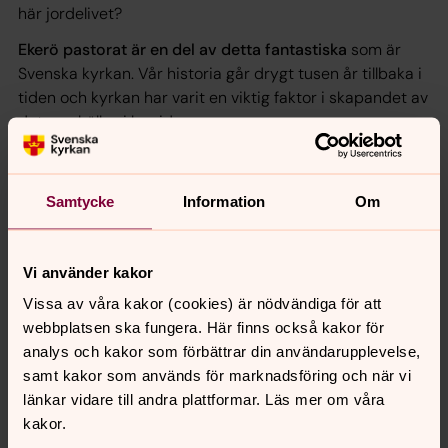
här jordelivet?
Ekerö pastorat är en del av detta fantastiska
som är
Svenska kyrkan. Vår historia går drygt tusen år tillbaka i
tiden och kyrkan har varit en viktig faktor i skapandet av
det samhälle vi har idag.
Vi har 12 424 medlemmar
och är en stor arbetsgivare
på Ekerö
med femtio anställda och sjuttio
Samtycke
Information
Om
förtroendevalda engagerade i församlingsråd, utskott,
kyrkoråd och kyrkofullmäktige. Till detta kommer
volontärer, körmedlemmar, barn och ungdomar i våra
Vi använder kakor
olika verksamheter och deras föräldrar,
gudstjänstbesökare och alla människor vi möter i
Vissa av våra kakor (cookies) är nödvändiga för att
förrättningar.
webbplatsen ska fungera. Här finns också kakor för
analys och kakor som förbättrar din användarupplevelse,
Förord av Monika Regnfors Sjörén ur
samt kakor som används för marknadsföring och när vi
”Verksamhetsberättelse 2018”
länkar vidare till andra plattformar. Läs mer om våra
Klicka på någon av filerna nedan för att läsa hela.
kakor.
Välj antingen enkelsidig eller dubbelsidig visning.