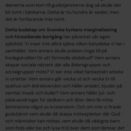
damerna som kom till gudstjänsterna dog så skulle det
bli tomt i bänkarna. Detta är nu hundra år sedan, men
det är fortfarande inte tomt.
Detta budskap om Svenska kyrkans marginalisering
och förestående bortgång
har påverkat vår egen
självbild. Vi inser inte alltid själva vilken betydelse vi har i
samhället. Vem annars skulle polisen ringa till på
fredagskvällen för att förmedla dödsbud? Vem annars
skapar sociala nätverk där alla åldersgrupper och
socialgrupper möts? Vi ser inte vilket fantastiskt arbete
vi uträttar. Vem annars går vecka ut och vecka in till
sjukhus och äldreboenden och håller andakt, bjuder på
samtal, musik och bullar? Vem annars håller jul- och
påskvandringar för skolbarn och låter dem få möta
åtminstone något av kristendom. Och om inte vi firade
gudstjänst vem skulle då skapa mötesplatser där Gud
och människor kan mötas, vem skulle då välsigna barn
som föds eller be och lysa frid över dem som lämnar det