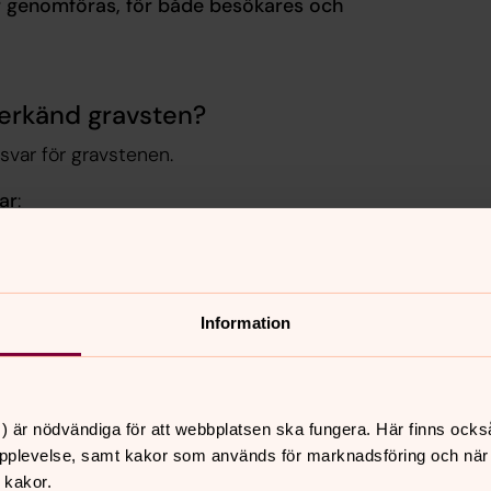
r genomföras, för både besökares och
derkänd gravsten?
svar för gravstenen.
ar
:
er plats att vistas på (2 kap 12 §).
tning utifrån gravplatsens placering på
fter vissa kriterier, bland annat
Information
ras enligt CGK's riktlinjer samt att
) är nödvändiga för att webbplatsen ska fungera. Här finns ocks
ot hot mot arbetsmiljö och säkerhet på
pplevelse, samt kakor som används för marknadsföring och när vi
 kakor.