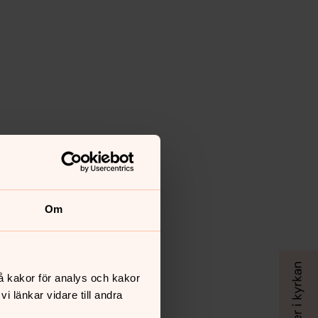
Om
å kakor för analys och kakor
 länkar vidare till andra