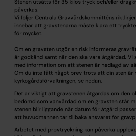
Stenen utsätts för 35 kilos tryck och/eller dragkr
påverkas.
Vi följer Centrala Gravvårdskommitténs riktlinjer
innebär att gravstenarna måste klara ett tryckte
för mycket.
Om en gravsten utgör en risk informeras gravrä
är godkänd samt när den ska vara åtgärdad. Vi s
med information om att stenen är nedlagd av sä
Om du inte fått något brev trots att din sten är
kyrkogårdsförvaltningen, se nedan.
Det är viktigt att gravstenen åtgärdas om den bl
bedömd som vanvårdad om en gravsten står med s
stenen blir liggande när datum för åtgärd passer
att huvudmannen tar tillbaka ansvaret för gravp
Arbetet med provtryckning kan påverka uppleve