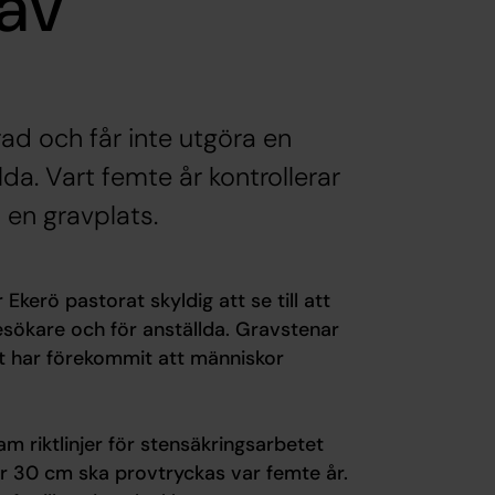
 av
ad och får inte utgöra en
lda. Vart femte år kontrollerar
en gravplats.
erö pastorat skyldig att se till att
esökare och för anställda. Gravstenar
et har förekommit att människor
m riktlinjer för stensäkringsarbetet
 30 cm ska provtryckas var femte år.