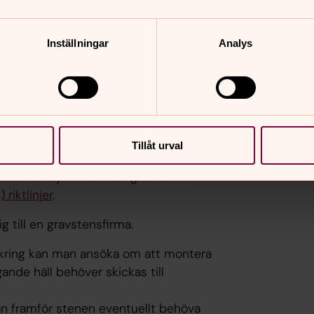
Inställningar
Analys
avstenen blivit underkänd?
var för gravstenens säkerhet och
ärdas.
Tillåt urval
 stenen själv. Montering ska ske i
riktlinjer
.
g till en gravstensfirma.
ankring kan man ansöka om att montera
ande häll behöver skickas till
an framför stenen eventuellt behöva