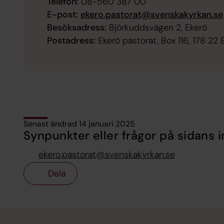
Telefon:
08-560 387 00
E-post:
ekero.pastorat@svenskakyrkan.se
Besöksadress:
Björkuddsvägen 2, Ekerö
Postadress:
Ekerö pastorat, Box 116, 178 22
Senast ändrad 14 januari 2025
Synpunkter eller frågor på sidans i
ekero.pastorat@svenskakyrkan.se
Dela
Tillbaka till toppen
Tillbaka till innehållet