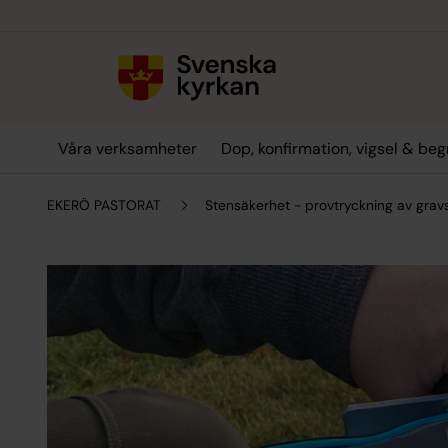
Till innehållet
Till undermeny
Våra verksamheter
Dop, konfirmation, vigsel & be
EKERÖ PASTORAT
Stensäkerhet - provtryckning av grav